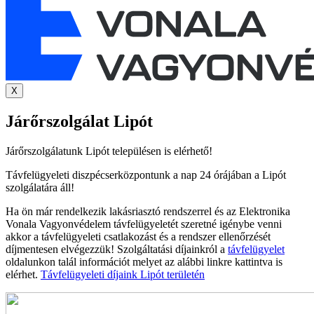
X
Járőrszolgálat Lipót
Járőrszolgálatunk Lipót településen is elérhető!
Távfelügyeleti diszpécserközpontunk a nap 24 órájában a Lipót
szolgálatára áll!
Ha ön már rendelkezik lakásriasztó rendszerrel és az Elektronika
Vonala Vagyonvédelem távfelügyeletét szeretné igénybe venni
akkor a távfelügyeleti csatlakozást és a rendszer ellenőrzését
díjmentesen elvégezzük! Szolgáltatási díjainkról a
távfelügyelet
oldalunkon talál információt melyet az alábbi linkre kattintva is
elérhet.
Távfelügyeleti díjaink Lipót területén