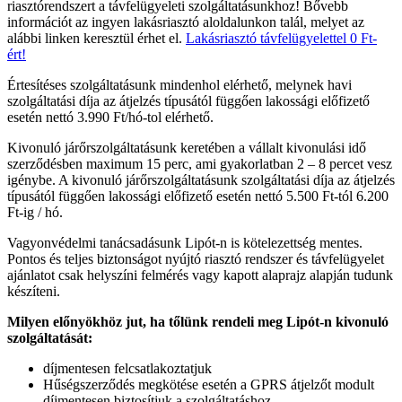
riasztórendszert a távfelügyeleti szolgáltatásunkhoz! Bővebb
információt az ingyen lakásriasztó aloldalunkon talál, melyet az
alábbi linken keresztül érhet el.
Lakásriasztó távfelügyelettel 0 Ft-
ért!
Értesítéses szolgáltatásunk mindenhol elérhető, melynek havi
szolgáltatási díja az átjelzés típusától függően lakossági előfizető
esetén nettó 3.990 Ft/hó-tol elérhető.
Kivonuló járőrszolgáltatásunk keretében a vállalt kivonulási idő
szerződésben maximum 15 perc, ami gyakorlatban 2 – 8 percet vesz
igénybe. A kivonuló járőrszolgáltatásunk szolgáltatási díja az átjelzés
típusától függően lakossági előfizető esetén nettó 5.500 Ft-tól 6.200
Ft-ig / hó.
Vagyonvédelmi tanácsadásunk Lipót-n is kötelezettség mentes.
Pontos és teljes biztonságot nyújtó riasztó rendszer és távfelügyelet
ajánlatot csak helyszíni felmérés vagy kapott alaprajz alapján tudunk
készíteni.
Milyen előnyökhöz jut, ha tőlünk rendeli meg Lipót-n kivonuló
szolgáltatását:
díjmentesen felcsatlakoztatjuk
Hűségszerződés megkötése esetén a GPRS átjelzőt modult
díjmentesen biztosítjuk a szolgáltatáshoz