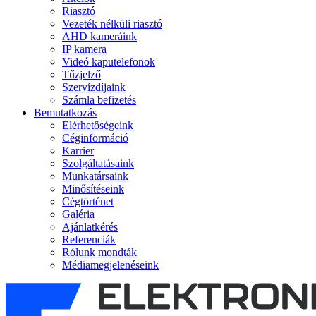
Riasztó
Vezeték nélküli riasztó
AHD kameráink
IP kamera
Videó kaputelefonok
Tűzjelző
Szervízdíjaink
Számla befizetés
Bemutatkozás
Elérhetőségeink
Céginformáció
Karrier
Szolgáltatásaink
Munkatársaink
Minősítéseink
Cégtörténet
Galéria
Ajánlatkérés
Referenciák
Rólunk mondták
Médiamegjelenéseink