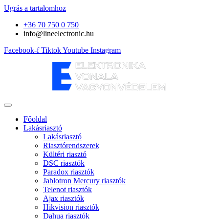
Ugrás a tartalomhoz
+36 70 750 0 750
info@lineelectronic.hu
Facebook-f
Tiktok
Youtube
Instagram
Főoldal
Lakásriasztó
Lakásriasztó
Riasztórendszerek
Kültéri riasztó
DSC riasztók
Paradox riasztók
Jablotron Mercury riasztók
Telenot riasztók
Ajax riasztók
Hikvision riasztók
Dahua riasztók