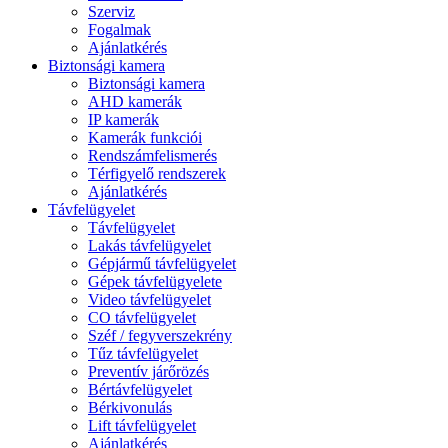
Szerviz
Fogalmak
Ajánlatkérés
Biztonsági kamera
Biztonsági kamera
AHD kamerák
IP kamerák
Kamerák funkciói
Rendszámfelismerés
Térfigyelő rendszerek
Ajánlatkérés
Távfelügyelet
Távfelügyelet
Lakás távfelügyelet
Gépjármű távfelügyelet
Gépek távfelügyelete
Video távfelügyelet
CO távfelügyelet
Széf / fegyverszekrény
Tűz távfelügyelet
Preventív járőrözés
Bértávfelügyelet
Bérkivonulás
Lift távfelügyelet
Ajánlatkérés