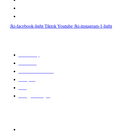
Központi iroda: 2251 Tápiószecső, Szőlő u. 17.
Ügyfélszolgálat: +36 70 750 0 750
Riasztás lemondás: +36 20 4 220 220
Jki-facebook-light
Tiktok
Youtube
Jki-instagram-1-light
Linkek
Oldal térkép
Letöltések
Felhasználói leírások
Linkajánló
GYIK
Az ingyenességről
Partnereink
www.csalamijanos.hu