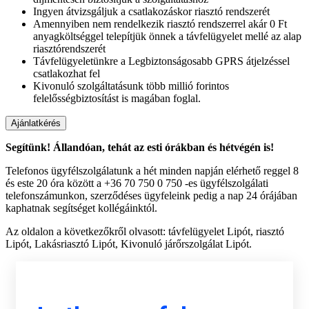
Ingyen átvizsgáljuk a csatlakozáskor riasztó rendszerét
Amennyiben nem rendelkezik riasztó rendszerrel akár 0 Ft
anyagköltséggel telepítjük önnek a távfelügyelet mellé az alap
riasztórendszerét
Távfelügyeletünkre a Legbiztonságosabb GPRS átjelzéssel
csatlakozhat fel
Kivonuló szolgáltatásunk több millió forintos
felelősségbiztosítást is magában foglal.
Segítünk! Állandóan, tehát az esti órákban és hétvégén is!
Telefonos ügyfélszolgálatunk a hét minden napján elérhető reggel 8
és este 20 óra között a +36 70 750 0 750 -es ügyfélszolgálati
telefonszámunkon, szerződéses ügyfeleink pedig a nap 24 órájában
kaphatnak segítséget kollégáinktól.
Az oldalon a következőkről olvasott: távfelügyelet Lipót, riasztó
Lipót, Lakásriasztó Lipót, Kivonuló járőrszolgálat Lipót.