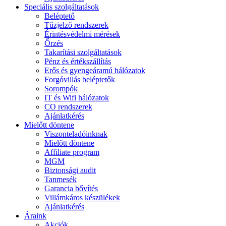
Speciális szolgáltatások
Beléptető
Tűzjelző rendszerek
Érintésvédelmi mérések
Őrzés
Takarítási szolgáltatások
Pénz és értékszállítás
Erős és gyengeáramú hálózatok
Forgóvillás beléptetők
Sorompók
IT és Wifi hálózatok
CO rendszerek
Ajánlatkérés
Mielőtt döntene
Viszonteladóinknak
Mielőtt döntene
Affiliate program
MGM
Biztonsági audit
Tanmesék
Garancia bővítés
Villámkáros készülékek
Ajánlatkérés
Áraink
Akciók