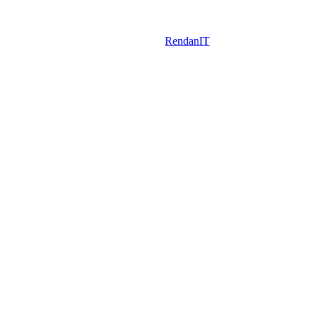
1996-2026 Elektronika Vonala Vagyonvédelem © Minden jog
fenntartva!
Designed by:
RendanIT