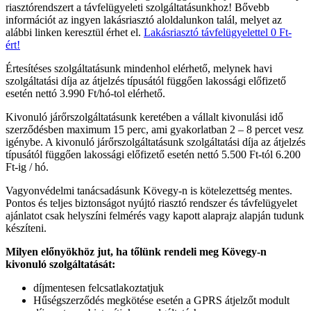
riasztórendszert a távfelügyeleti szolgáltatásunkhoz! Bővebb
információt az ingyen lakásriasztó aloldalunkon talál, melyet az
alábbi linken keresztül érhet el.
Lakásriasztó távfelügyelettel 0 Ft-
ért!
Értesítéses szolgáltatásunk mindenhol elérhető, melynek havi
szolgáltatási díja az átjelzés típusától függően lakossági előfizető
esetén nettó 3.990 Ft/hó-tol elérhető.
Kivonuló járőrszolgáltatásunk keretében a vállalt kivonulási idő
szerződésben maximum 15 perc, ami gyakorlatban 2 – 8 percet vesz
igénybe. A kivonuló járőrszolgáltatásunk szolgáltatási díja az átjelzés
típusától függően lakossági előfizető esetén nettó 5.500 Ft-tól 6.200
Ft-ig / hó.
Vagyonvédelmi tanácsadásunk Kövegy-n is kötelezettség mentes.
Pontos és teljes biztonságot nyújtó riasztó rendszer és távfelügyelet
ajánlatot csak helyszíni felmérés vagy kapott alaprajz alapján tudunk
készíteni.
Milyen előnyökhöz jut, ha tőlünk rendeli meg Kövegy-n
kivonuló szolgáltatását:
díjmentesen felcsatlakoztatjuk
Hűségszerződés megkötése esetén a GPRS átjelzőt modult