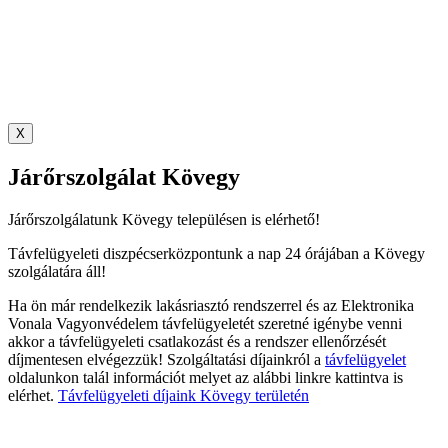
X
Járőrszolgálat Kövegy
Járőrszolgálatunk Kövegy településen is elérhető!
Távfelügyeleti diszpécserközpontunk a nap 24 órájában a Kövegy
szolgálatára áll!
Ha ön már rendelkezik lakásriasztó rendszerrel és az Elektronika
Vonala Vagyonvédelem távfelügyeletét szeretné igénybe venni
akkor a távfelügyeleti csatlakozást és a rendszer ellenőrzését
díjmentesen elvégezzük! Szolgáltatási díjainkról a
távfelügyelet
oldalunkon talál információt melyet az alábbi linkre kattintva is
elérhet.
Távfelügyeleti díjaink Kövegy területén