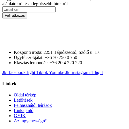
ajánlatokról és a legfrissebb hírekről
Feliratkozás
Központi iroda: 2251 Tápiószecső, Szőlő u. 17.
Ügyfélszolgálat: +36 70 750 0 750
Riasztás lemondás: +36 20 4 220 220
Jki-facebook-light
Tiktok
Youtube
Jki-instagram-1-light
Linkek
Oldal térkép
Letöltések
Felhasználói leírások
Linkajánló
GYIK
Az ingyenességről