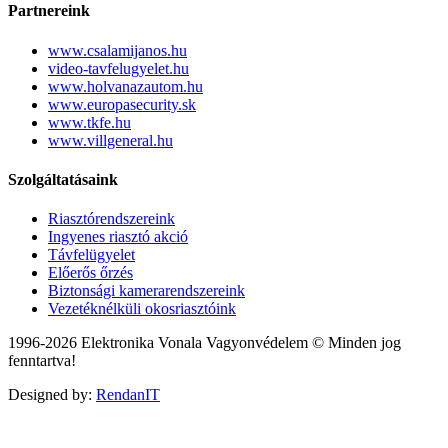
Partnereink
www.csalamijanos.hu
video-tavfelugyelet.hu
www.holvanazautom.hu
www.europasecurity.sk
www.tkfe.hu
www.villgeneral.hu
Szolgáltatásaink
Riasztórendszereink
Ingyenes riasztó akció
Távfelügyelet
Előerős őrzés
Biztonsági kamerarendszereink
Vezetéknélküli okosriasztóink
1996-2026 Elektronika Vonala Vagyonvédelem © Minden jog
fenntartva!
Designed by:
RendanIT