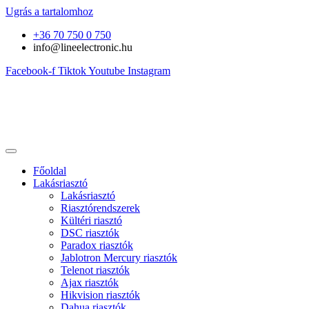
Ugrás a tartalomhoz
+36 70 750 0 750
info@lineelectronic.hu
Facebook-f
Tiktok
Youtube
Instagram
Főoldal
Lakásriasztó
Lakásriasztó
Riasztórendszerek
Kültéri riasztó
DSC riasztók
Paradox riasztók
Jablotron Mercury riasztók
Telenot riasztók
Ajax riasztók
Hikvision riasztók
Dahua riasztók