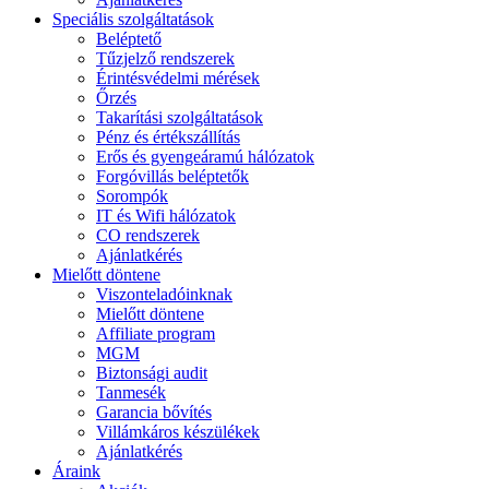
Speciális szolgáltatások
Beléptető
Tűzjelző rendszerek
Érintésvédelmi mérések
Őrzés
Takarítási szolgáltatások
Pénz és értékszállítás
Erős és gyengeáramú hálózatok
Forgóvillás beléptetők
Sorompók
IT és Wifi hálózatok
CO rendszerek
Ajánlatkérés
Mielőtt döntene
Viszonteladóinknak
Mielőtt döntene
Affiliate program
MGM
Biztonsági audit
Tanmesék
Garancia bővítés
Villámkáros készülékek
Ajánlatkérés
Áraink