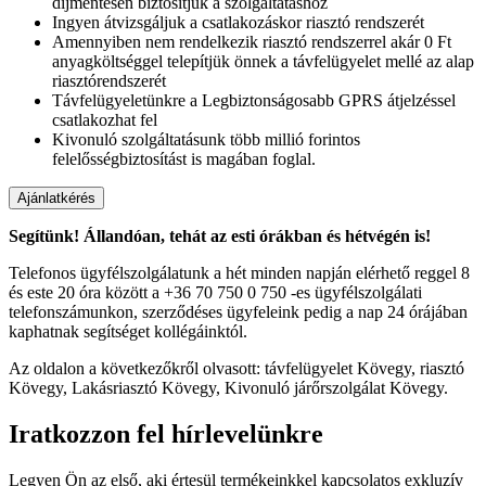
díjmentesen biztosítjuk a szolgáltatáshoz
Ingyen átvizsgáljuk a csatlakozáskor riasztó rendszerét
Amennyiben nem rendelkezik riasztó rendszerrel akár 0 Ft
anyagköltséggel telepítjük önnek a távfelügyelet mellé az alap
riasztórendszerét
Távfelügyeletünkre a Legbiztonságosabb GPRS átjelzéssel
csatlakozhat fel
Kivonuló szolgáltatásunk több millió forintos
felelősségbiztosítást is magában foglal.
Segítünk! Állandóan, tehát az esti órákban és hétvégén is!
Telefonos ügyfélszolgálatunk a hét minden napján elérhető reggel 8
és este 20 óra között a +36 70 750 0 750 -es ügyfélszolgálati
telefonszámunkon, szerződéses ügyfeleink pedig a nap 24 órájában
kaphatnak segítséget kollégáinktól.
Az oldalon a következőkről olvasott: távfelügyelet Kövegy, riasztó
Kövegy, Lakásriasztó Kövegy, Kivonuló járőrszolgálat Kövegy.
Iratkozzon fel hírlevelünkre
Legyen Ön az első, aki értesül termékeinkkel kapcsolatos exkluzív