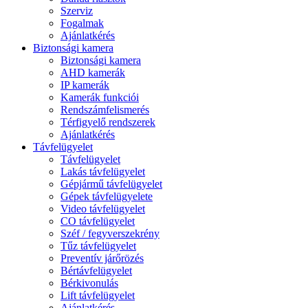
Szerviz
Fogalmak
Ajánlatkérés
Biztonsági kamera
Biztonsági kamera
AHD kamerák
IP kamerák
Kamerák funkciói
Rendszámfelismerés
Térfigyelő rendszerek
Ajánlatkérés
Távfelügyelet
Távfelügyelet
Lakás távfelügyelet
Gépjármű távfelügyelet
Gépek távfelügyelete
Video távfelügyelet
CO távfelügyelet
Széf / fegyverszekrény
Tűz távfelügyelet
Preventív járőrözés
Bértávfelügyelet
Bérkivonulás
Lift távfelügyelet
Ajánlatkérés