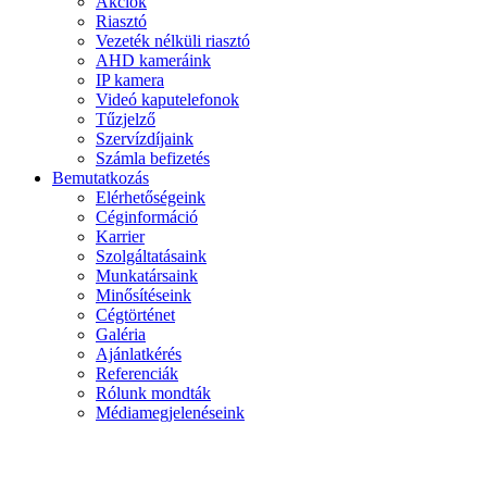
Akciók
Riasztó
Vezeték nélküli riasztó
AHD kameráink
IP kamera
Videó kaputelefonok
Tűzjelző
Szervízdíjaink
Számla befizetés
Bemutatkozás
Elérhetőségeink
Céginformáció
Karrier
Szolgáltatásaink
Munkatársaink
Minősítéseink
Cégtörténet
Galéria
Ajánlatkérés
Referenciák
Rólunk mondták
Médiamegjelenéseink