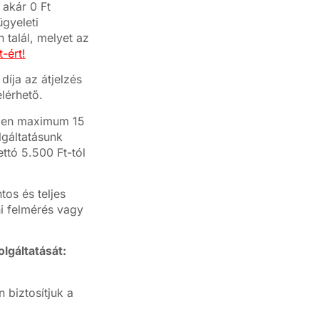
 akár 0 Ft
ügyeleti
 talál, melyet az
-ért!
díja az átjelzés
lérhető.
ésben maximum 15
lgáltatásunk
ettó 5.500 Ft-tól
os és teljes
ni felmérés vagy
lgáltatását:
biztosítjuk a