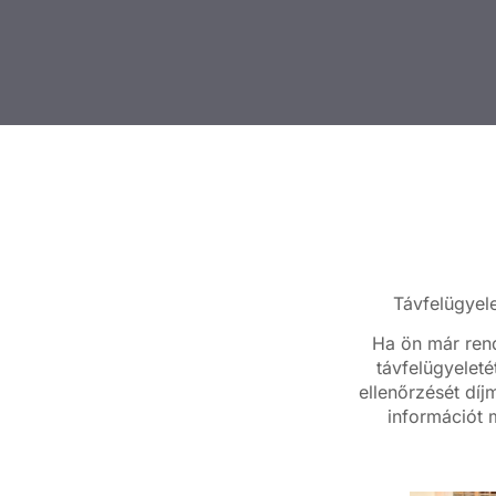
Távfelügyele
Ha ön már rend
távfelügyeleté
ellenőrzését díj
információt m