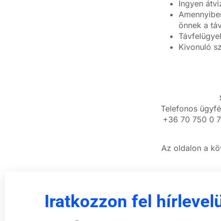
Ingyen átvi
Amennyiben 
önnek a táv
Távfelügye
Kivonuló sz
Telefonos ügyfé
+36 70 750 0 7
Az oldalon a kö
Iratkozzon fel hírlevel