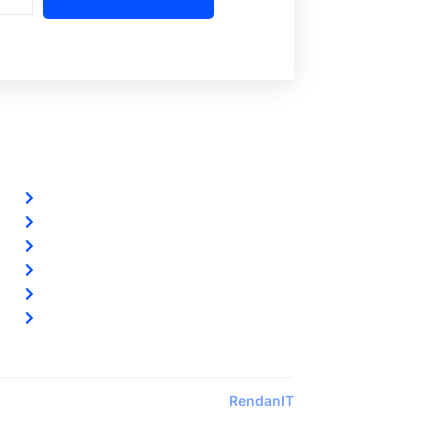
Szolgáltatásaink
Riasztórendszereink
Ingyenes riasztó akció
Távfelügyelet
Előerős őrzés
Biztonsági kamerarendszereink
Vezetéknélküli okosriasztóink
Designed by:
RendanIT