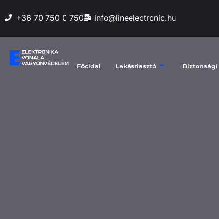
+36 70 750 0 750
info@lineelectronic.hu
Főoldal
Lakásriasztó
Biztonsági