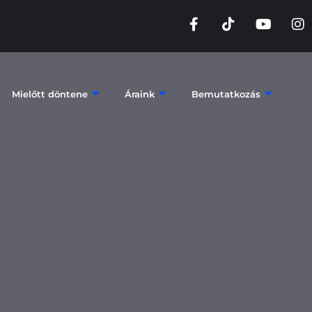
Mielőtt döntene
Áraink
Bemutatkozás