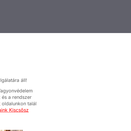
gálatára áll!
a Vagyonvédelem
t és a rendszer
t
oldalunkon talál
jaink Kiscsősz