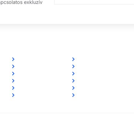
apcsolatos exkluzív
Linkek
Partnereink
Oldal térkép
www.csalamijanos.hu
Letöltések
video-tavfelugyelet.hu
Felhasználói leírások
www.holvanazautom.hu
Linkajánló
www.europasecurity.sk
GYIK
www.tkfe.hu
Az ingyenességről
www.villgeneral.hu
nntartva!