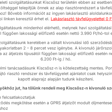
eleti szolgáltatásunkat Kiscsősz területén ebben az esetben
ltséggel telepítjük önnek az alap riasztórendszert a távfel
oz! Bővebb információt az ingyen lakásriasztó aloldalunkon
bi linken keresztül érhet el.
Lakásriasztó távfelügyelettel 0 Ft
lgáltatásunk mindenhol elérhető, melynek havi szolgáltatási 
ól függően lakossági előfizető esetén nettó 3.990 Ft/hó-tol e
zolgáltatásunk keretében a vállalt kivonulási idő szerződ
yakorlatban 2 – 8 percet vesz igénybe. A kivonuló járőrszo
ja az átjelzés típusától függően lakossági előfizető esetén n
6.200 Ft-ig / hó.
mi tanácsadásunk Kiscsősz-n is kötelezettség mentes. Pont
jtó riasztó rendszer és távfelügyelet ajánlatot csak helyszí
kapott alaprajz alapján tudunk készíteni.
yökhöz jut, ha tőlünk rendeli meg Kiscsősz-n kivonuló szo
 felcsatlakoztatjuk
ődés megkötése esetén a GPRS átjelzőt modult díjmentesen 
áshoz