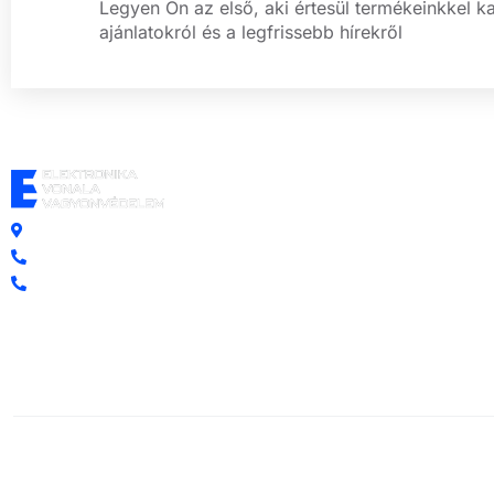
Legyen Ön az első, aki értesül termékeinkkel k
ajánlatokról és a legfrissebb hírekről
Központi iroda: 2251 Tápiószecső, Szőlő u. 17.
Ügyfélszolgálat: +36 70 750 0 750
Riasztás lemondás: +36 20 4 220 220
1996-2026 Elektronika Vonala Vagyonvédelem © Minden jog fe