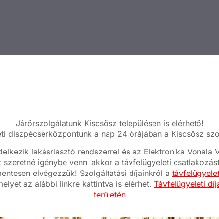
Járőrszolgálatunk Kiscsősz településen is elérhető!
ti diszpécserközpontunk a nap 24 órájában a Kiscsősz szol
elkezik lakásriasztó rendszerrel és az Elektronika Vonal
t szeretné igénybe venni akkor a távfelügyeleti csatlakozás
mentesen elvégezzük! Szolgáltatási díjainkról a
távfelügyele
elyet az alábbi linkre kattintva is elérhet.
Távfelügyeleti dí
területén