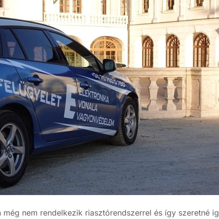
még nem rendelkezik riasztórendszerrel és így szeretné i