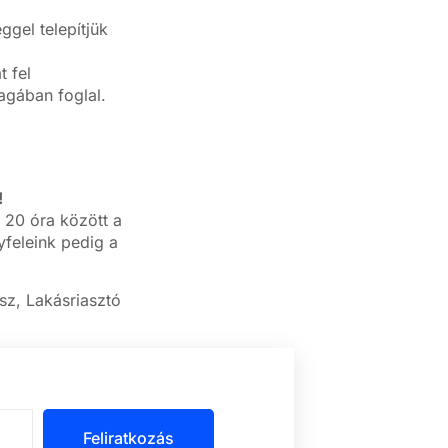
gel telepítjük
 fel
magában foglal.
!
 20 óra között a
feleink pedig a
sz, Lakásriasztó
Feliratkozás