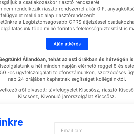
zsgáljuk a csatlakozáskor riasztó rendszerét
nem rendelkezik riasztó rendszerrel akár 0 Ft anyagköltség
felügyelet mellé az alap riasztórendszerét
letünkre a Legbiztonságosabb GPRS átjelzéssel csatlakozhat
olgáltatásunk több millió forintos felelősségbiztosítást is 
Segítünk! Állandóan, tehát az esti órákban és hétvégén is
lszolgálatunk a hét minden napján elérhető reggel 8 és este
50 -es ügyfélszolgálati telefonszámunkon, szerződéses ügy
nap 24 órájában kaphatnak segítséget kollégáinktól.
vetkezőkről olvasott: távfelügyelet Kiscsősz, riasztó Kiscső
Kiscsősz, Kivonuló járőrszolgálat Kiscsősz.
ünkre