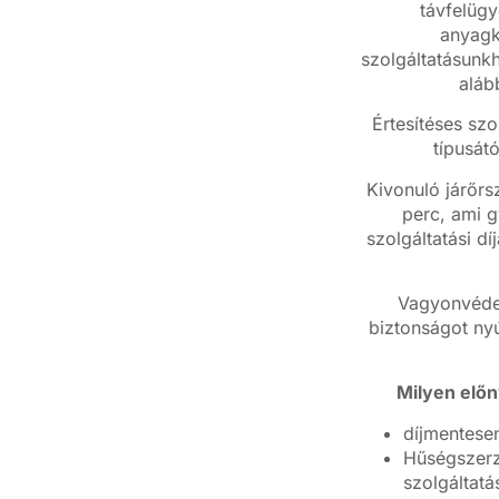
távfelügy
anyagkö
szolgáltatásunkh
aláb
Értesítéses szo
típusát
Kivonuló járőrs
perc, ami g
szolgáltatási dí
Vagyonvédel
biztonságot nyú
Milyen előn
díjmentesen
Hűségszerz
szolgáltat