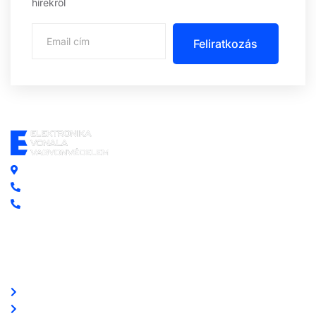
hírekről
Feliratkozás
Központi iroda: 2251 Tápiószecső, Szőlő u. 17.
Ügyfélszolgálat: +36 70 750 0 750
Riasztás lemondás: +36 20 4 220 220
Linkek
Oldal térkép
Letöltések