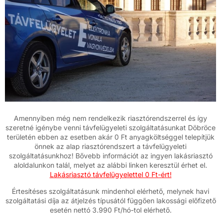
Amennyiben még nem rendelkezik riasztórendszerrel és így
szeretné igénybe venni távfelügyeleti szolgáltatásunkat Döbröce
területén ebben az esetben akár 0 Ft anyagköltséggel telepítjük
önnek az alap riasztórendszert a távfelügyeleti
szolgáltatásunkhoz! Bővebb információt az ingyen lakásriasztó
aloldalunkon talál, melyet az alábbi linken keresztül érhet el.
Lakásriasztó távfelügyelettel 0 Ft-ért!
Értesítéses szolgáltatásunk mindenhol elérhető, melynek havi
szolgáltatási díja az átjelzés típusától függően lakossági előfizető
esetén nettó 3.990 Ft/hó-tol elérhető.