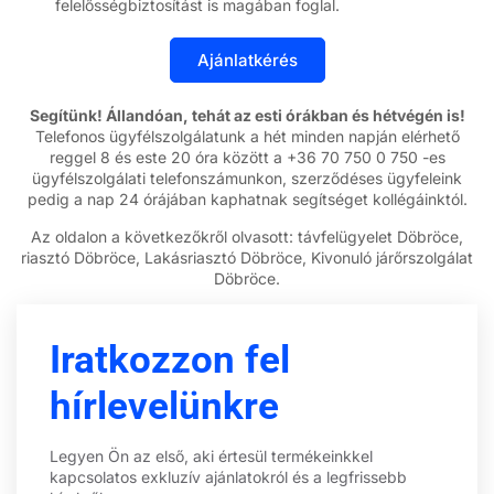
felelősségbiztosítást is magában foglal.
Segítünk! Állandóan, tehát az esti órákban és hétvégén is!
Telefonos ügyfélszolgálatunk a hét minden napján elérhető
reggel 8 és este 20 óra között a +36 70 750 0 750 -es
ügyfélszolgálati telefonszámunkon, szerződéses ügyfeleink
pedig a nap 24 órájában kaphatnak segítséget kollégáinktól.
Az oldalon a következőkről olvasott: távfelügyelet Döbröce,
riasztó Döbröce, Lakásriasztó Döbröce, Kivonuló járőrszolgálat
Döbröce.
Iratkozzon fel
hírlevelünkre
Legyen Ön az első, aki értesül termékeinkkel
kapcsolatos exkluzív ajánlatokról és a legfrissebb