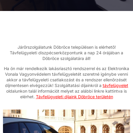
Járőrszolgálatunk Döbröce településen is elérhető!
Távfelügyeleti diszpécserközpontunk a nap 24 órájában a
Döbröce szolgálatára áll!
Ha ön már rendelkezik lakásriasztó rendszerrel és az Elektronika
Vonala Vagyonvédelem távfelügyeletét szeretné igénybe venni
akkor a távfelügyeleti csatlakozást és a rendszer ellenőrzését
díjmentesen elvégezzük! Szolgáltatási díjainkról a
távfelügyelet
oldalunkon talál információt melyet az alábbi linkre kattintva is
elérhet.
Távfelügyeleti díjaink Döbröce területén