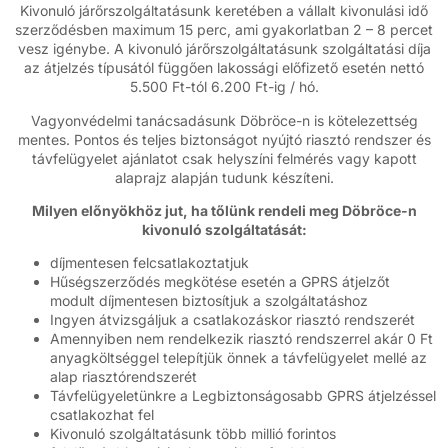
Kivonuló járőrszolgáltatásunk keretében a vállalt kivonulási idő
szerződésben maximum 15 perc, ami gyakorlatban 2 – 8 percet
vesz igénybe. A kivonuló járőrszolgáltatásunk szolgáltatási díja
az átjelzés típusától függően lakossági előfizető esetén nettó
5.500 Ft-tól 6.200 Ft-ig / hó.
Vagyonvédelmi tanácsadásunk Döbröce-n is kötelezettség
mentes. Pontos és teljes biztonságot nyújtó riasztó rendszer és
távfelügyelet ajánlatot csak helyszíni felmérés vagy kapott
alaprajz alapján tudunk készíteni.
Milyen előnyökhöz jut, ha tőlünk rendeli meg Döbröce-n
kivonuló szolgáltatását:
díjmentesen felcsatlakoztatjuk
Hűségszerződés megkötése esetén a GPRS átjelzőt
modult díjmentesen biztosítjuk a szolgáltatáshoz
Ingyen átvizsgáljuk a csatlakozáskor riasztó rendszerét
Amennyiben nem rendelkezik riasztó rendszerrel akár 0 Ft
anyagköltséggel telepítjük önnek a távfelügyelet mellé az
alap riasztórendszerét
Távfelügyeletünkre a Legbiztonságosabb GPRS átjelzéssel
csatlakozhat fel
Kivonuló szolgáltatásunk több millió forintos