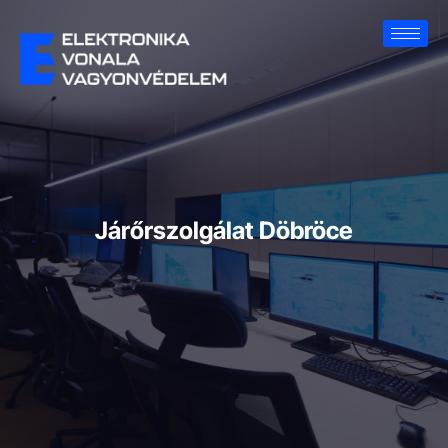
Járőrszolgálat Döbröce