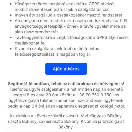
Hűségszerződés megkötése esetén a GPRS átjelzőt
modult díjmentesen biztosítjuk a szolgáltatáshoz
Ingyen átvizsgáljuk a csatlakozáskor riasztó rendszerét
Amennyiben nem rendelkezik riasztó rendszerrel akár 0 Ft
anyagköltséggel telepítjük önnek a távfelügyelet mellé az
alap riasztórendszerét
Távfelügyeletünkre a Legbiztonságosabb GPRS átjelzéssel
csatlakozhat fel
Kivonuló szolgáltatásunk több millió forintos
felelősségbiztosítást is magában foglal.
Segítünk! Állandóan, tehát az esti órákban és hétvégén is!
Telefonos ügyfélszolgálatunk a hét minden napján elérhető
reggel 8 és este 20 óra között a +36 70 750 0 750 -es
ügyfélszolgálati telefonszámunkon, szerződéses ügyfeleink
pedig a nap 24 órájában kaphatnak segítséget kollégáinktól.
Az oldalon a következőkről olvasott: távfelügyelet Bököny,
riasztó Bököny, Lakásriasztó Bököny, Kivonuló járőrszolgálat
Bököny.