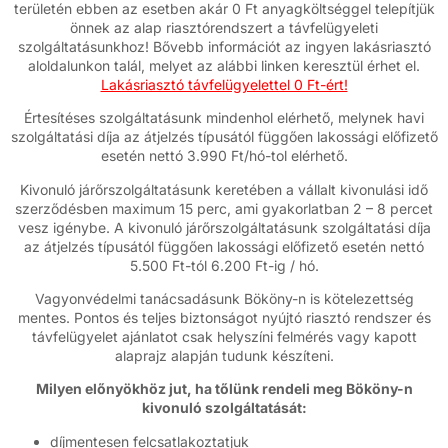
területén ebben az esetben akár 0 Ft anyagköltséggel telepítjük
önnek az alap riasztórendszert a távfelügyeleti
szolgáltatásunkhoz! Bővebb információt az ingyen lakásriasztó
aloldalunkon talál, melyet az alábbi linken keresztül érhet el.
Lakásriasztó távfelügyelettel 0 Ft-ért!
Értesítéses szolgáltatásunk mindenhol elérhető, melynek havi
szolgáltatási díja az átjelzés típusától függően lakossági előfizető
esetén nettó 3.990 Ft/hó-tol elérhető.
Kivonuló járőrszolgáltatásunk keretében a vállalt kivonulási idő
szerződésben maximum 15 perc, ami gyakorlatban 2 – 8 percet
vesz igénybe. A kivonuló járőrszolgáltatásunk szolgáltatási díja
az átjelzés típusától függően lakossági előfizető esetén nettó
5.500 Ft-tól 6.200 Ft-ig / hó.
Vagyonvédelmi tanácsadásunk Bököny-n is kötelezettség
mentes. Pontos és teljes biztonságot nyújtó riasztó rendszer és
távfelügyelet ajánlatot csak helyszíni felmérés vagy kapott
alaprajz alapján tudunk készíteni.
Milyen előnyökhöz jut, ha tőlünk rendeli meg Bököny-n
kivonuló szolgáltatását:
díjmentesen felcsatlakoztatjuk