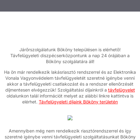
Járőrszolgálatunk Bököny településen is elérhető!
Távfelügyeleti diszpécserközpontunk a nap 24 órájában a
Bököny szolgálatára áll!
Ha ön már rendelkezik lakásriasztó rendszerrel és az Elektronika
Vonala Vagyonvédelem távfelügyeletét szeretné igénybe venni
akkor a távfelügyeleti csatlakozást és a rendszer ellenőrzését
díjmentesen elvégezzük! Szolgáltatási díjainkról a
távfelügyelet
oldalunkon talál információt melyet az alábbi linkre kattintva is
elérhet.
Távfelügyeleti díjaink Bököny területén
Amennyiben még nem rendelkezik riasztórendszerrel és így
szeretné igénybe venni távfelügyeleti szolgáltatásunkat Bököny