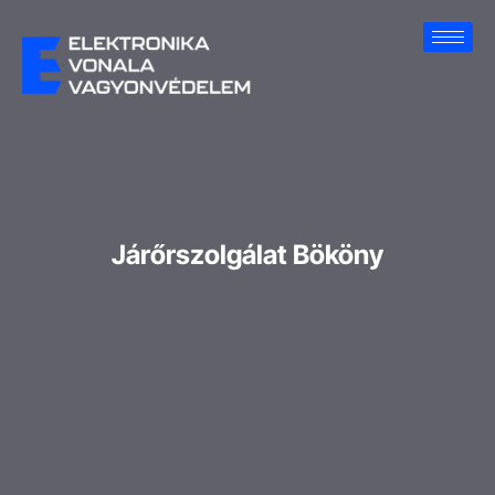
Járőrszolgálat Bököny