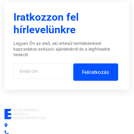
Iratkozzon fel
hírlevelünkre
Legyen Ön az első, aki értesül termékeinkkel
kapcsolatos exkluzív ajánlatokról és a legfrissebb
hírekről
Feliratkozás
Központi iroda: 2251 Tápiószecső, Szőlő u. 17.
Ügyfélszolgálat: +36 70 750 0 750