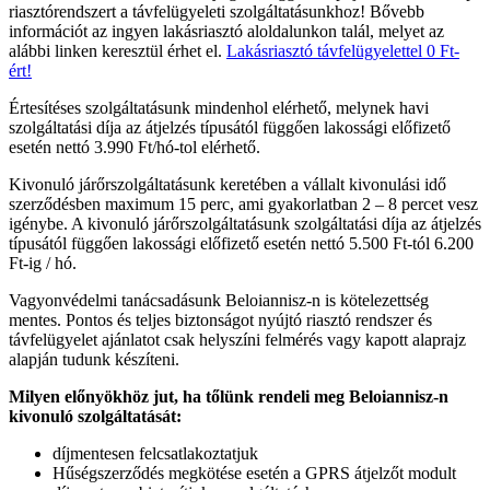
riasztórendszert a távfelügyeleti szolgáltatásunkhoz! Bővebb
információt az ingyen lakásriasztó aloldalunkon talál, melyet az
alábbi linken keresztül érhet el.
Lakásriasztó távfelügyelettel 0 Ft-
ért!
Értesítéses szolgáltatásunk mindenhol elérhető, melynek havi
szolgáltatási díja az átjelzés típusától függően lakossági előfizető
esetén nettó 3.990 Ft/hó-tol elérhető.
Kivonuló járőrszolgáltatásunk keretében a vállalt kivonulási idő
szerződésben maximum 15 perc, ami gyakorlatban 2 – 8 percet vesz
igénybe. A kivonuló járőrszolgáltatásunk szolgáltatási díja az átjelzés
típusától függően lakossági előfizető esetén nettó 5.500 Ft-tól 6.200
Ft-ig / hó.
Vagyonvédelmi tanácsadásunk Beloiannisz-n is kötelezettség
mentes. Pontos és teljes biztonságot nyújtó riasztó rendszer és
távfelügyelet ajánlatot csak helyszíni felmérés vagy kapott alaprajz
alapján tudunk készíteni.
Milyen előnyökhöz jut, ha tőlünk rendeli meg Beloiannisz-n
kivonuló szolgáltatását:
díjmentesen felcsatlakoztatjuk
Hűségszerződés megkötése esetén a GPRS átjelzőt modult