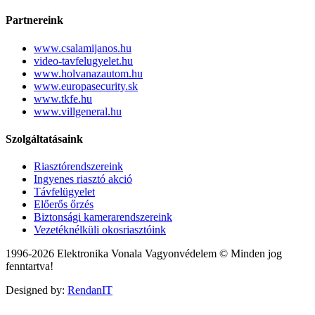
Partnereink
www.csalamijanos.hu
video-tavfelugyelet.hu
www.holvanazautom.hu
www.europasecurity.sk
www.tkfe.hu
www.villgeneral.hu
Szolgáltatásaink
Riasztórendszereink
Ingyenes riasztó akció
Távfelügyelet
Előerős őrzés
Biztonsági kamerarendszereink
Vezetéknélküli okosriasztóink
1996-2026 Elektronika Vonala Vagyonvédelem © Minden jog
fenntartva!
Designed by:
RendanIT