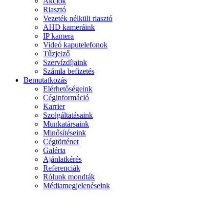
Akciók
Riasztó
Vezeték nélküli riasztó
AHD kameráink
IP kamera
Videó kaputelefonok
Tűzjelző
Szervízdíjaink
Számla befizetés
Bemutatkozás
Elérhetőségeink
Céginformáció
Karrier
Szolgáltatásaink
Munkatársaink
Minősítéseink
Cégtörténet
Galéria
Ajánlatkérés
Referenciák
Rólunk mondták
Médiamegjelenéseink