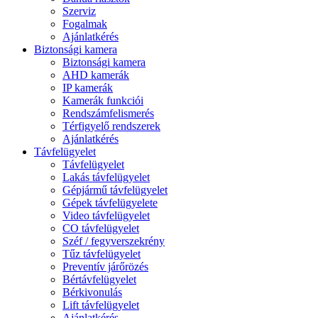
Szerviz
Fogalmak
Ajánlatkérés
Biztonsági kamera
Biztonsági kamera
AHD kamerák
IP kamerák
Kamerák funkciói
Rendszámfelismerés
Térfigyelő rendszerek
Ajánlatkérés
Távfelügyelet
Távfelügyelet
Lakás távfelügyelet
Gépjármű távfelügyelet
Gépek távfelügyelete
Video távfelügyelet
CO távfelügyelet
Széf / fegyverszekrény
Tűz távfelügyelet
Preventív járőrözés
Bértávfelügyelet
Bérkivonulás
Lift távfelügyelet
Ajánlatkérés