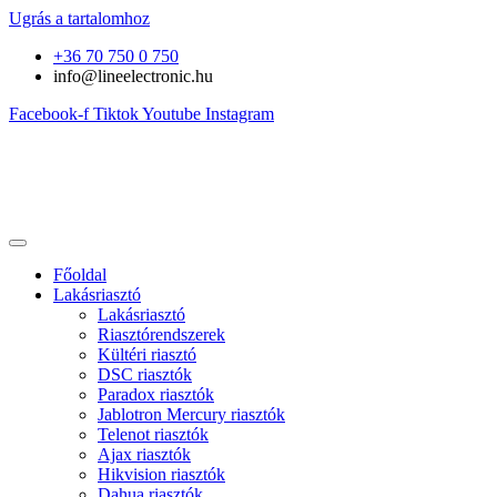
Ugrás a tartalomhoz
+36 70 750 0 750
info@lineelectronic.hu
Facebook-f
Tiktok
Youtube
Instagram
Főoldal
Lakásriasztó
Lakásriasztó
Riasztórendszerek
Kültéri riasztó
DSC riasztók
Paradox riasztók
Jablotron Mercury riasztók
Telenot riasztók
Ajax riasztók
Hikvision riasztók
Dahua riasztók