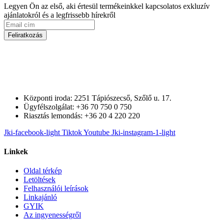
Legyen Ön az első, aki értesül termékeinkkel kapcsolatos exkluzív
ajánlatokról és a legfrissebb hírekről
Feliratkozás
Központi iroda: 2251 Tápiószecső, Szőlő u. 17.
Ügyfélszolgálat: +36 70 750 0 750
Riasztás lemondás: +36 20 4 220 220
Jki-facebook-light
Tiktok
Youtube
Jki-instagram-1-light
Linkek
Oldal térkép
Letöltések
Felhasználói leírások
Linkajánló
GYIK
Az ingyenességről