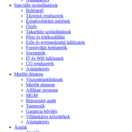
Speciális szolgáltatások
Beléptető
Tűzjelző rendszerek
Érintésvédelmi mérések
Őrzés
Takarítási szolgáltatások
Pénz és értékszállítás
Erős és gyengeáramú hálózatok
Forgóvillás beléptetők
Sorompók
IT és Wifi hálózatok
CO rendszerek
Ajánlatkérés
Mielőtt döntene
Viszonteladóinknak
Mielőtt döntene
Affiliate program
MGM
Biztonsági audit
Tanmesék
Garancia bővítés
Villámkáros készülékek
Ajánlatkérés
Áraink