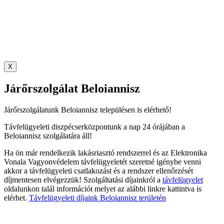
X
Járőrszolgálat Beloiannisz
Járőrszolgálatunk Beloiannisz településen is elérhető!
Távfelügyeleti diszpécserközpontunk a nap 24 órájában a
Beloiannisz szolgálatára áll!
Ha ön már rendelkezik lakásriasztó rendszerrel és az Elektronika
Vonala Vagyonvédelem távfelügyeletét szeretné igénybe venni
akkor a távfelügyeleti csatlakozást és a rendszer ellenőrzését
díjmentesen elvégezzük! Szolgáltatási díjainkról a
távfelügyelet
oldalunkon talál információt melyet az alábbi linkre kattintva is
elérhet.
Távfelügyeleti díjaink Beloiannisz területén