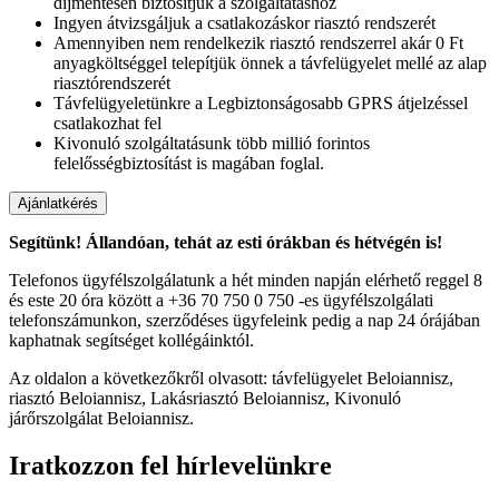
díjmentesen biztosítjuk a szolgáltatáshoz
Ingyen átvizsgáljuk a csatlakozáskor riasztó rendszerét
Amennyiben nem rendelkezik riasztó rendszerrel akár 0 Ft
anyagköltséggel telepítjük önnek a távfelügyelet mellé az alap
riasztórendszerét
Távfelügyeletünkre a Legbiztonságosabb GPRS átjelzéssel
csatlakozhat fel
Kivonuló szolgáltatásunk több millió forintos
felelősségbiztosítást is magában foglal.
Segítünk! Állandóan, tehát az esti órákban és hétvégén is!
Telefonos ügyfélszolgálatunk a hét minden napján elérhető reggel 8
és este 20 óra között a +36 70 750 0 750 -es ügyfélszolgálati
telefonszámunkon, szerződéses ügyfeleink pedig a nap 24 órájában
kaphatnak segítséget kollégáinktól.
Az oldalon a következőkről olvasott: távfelügyelet Beloiannisz,
riasztó Beloiannisz, Lakásriasztó Beloiannisz, Kivonuló
járőrszolgálat Beloiannisz.
Iratkozzon fel hírlevelünkre