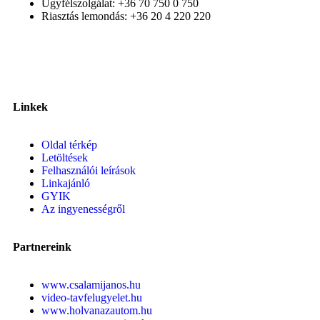
Ügyfélszolgálat: +36 70 750 0 750
Riasztás lemondás: +36 20 4 220 220
Linkek
Oldal térkép
Letöltések
Felhasználói leírások
Linkajánló
GYIK
Az ingyenességről
Partnereink
www.csalamijanos.hu
video-tavfelugyelet.hu
www.holvanazautom.hu