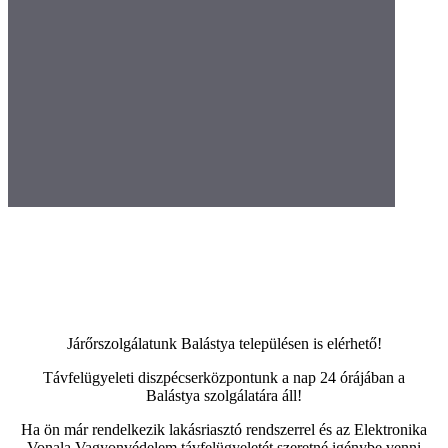
Járőrszolgálatunk Balástya településen is elérhető!
Távfelügyeleti diszpécserközpontunk a nap 24 órájában a
Balástya szolgálatára áll!
Ha ön már rendelkezik lakásriasztó rendszerrel és az Elektronika
Vonala Vagyonvédelem távfelügyeletét szeretné igénybe venni