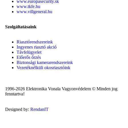
www.europasecurity.sk
www.tkfe.hu
www.villgeneral.hu
Szolgáltatásaink
Riasztórendszereink
Ingyenes riasztó akció
Távfelügyelet
Előerős őrzés
Biztonsági kamerarendszereink
Vezetéknélküli okosriasztóink
1996-2026 Elektronika Vonala Vagyonvédelem © Minden jog
fenntartva!
Designed by:
RendanIT