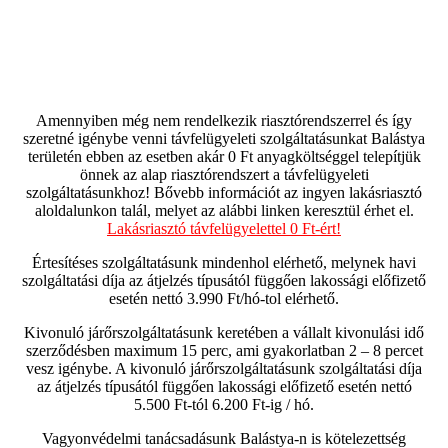
Amennyiben még nem rendelkezik riasztórendszerrel és így
szeretné igénybe venni távfelügyeleti szolgáltatásunkat Balástya
területén ebben az esetben akár 0 Ft anyagköltséggel telepítjük
önnek az alap riasztórendszert a távfelügyeleti
szolgáltatásunkhoz! Bővebb információt az ingyen lakásriasztó
aloldalunkon talál, melyet az alábbi linken keresztül érhet el.
Lakásriasztó távfelügyelettel 0 Ft-ért!
Értesítéses szolgáltatásunk mindenhol elérhető, melynek havi
szolgáltatási díja az átjelzés típusától függően lakossági előfizető
esetén nettó 3.990 Ft/hó-tol elérhető.
Kivonuló járőrszolgáltatásunk keretében a vállalt kivonulási idő
szerződésben maximum 15 perc, ami gyakorlatban 2 – 8 percet
vesz igénybe. A kivonuló járőrszolgáltatásunk szolgáltatási díja
az átjelzés típusától függően lakossági előfizető esetén nettó
5.500 Ft-tól 6.200 Ft-ig / hó.
Vagyonvédelmi tanácsadásunk Balástya-n is kötelezettség