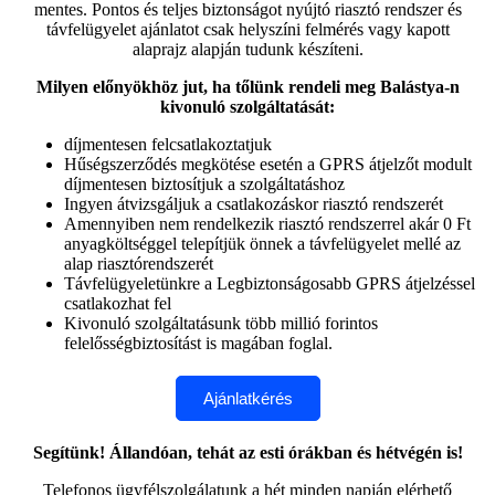
mentes. Pontos és teljes biztonságot nyújtó riasztó rendszer és
távfelügyelet ajánlatot csak helyszíni felmérés vagy kapott
alaprajz alapján tudunk készíteni.
Milyen előnyökhöz jut, ha tőlünk rendeli meg Balástya-n
kivonuló szolgáltatását:
díjmentesen felcsatlakoztatjuk
Hűségszerződés megkötése esetén a GPRS átjelzőt modult
díjmentesen biztosítjuk a szolgáltatáshoz
Ingyen átvizsgáljuk a csatlakozáskor riasztó rendszerét
Amennyiben nem rendelkezik riasztó rendszerrel akár 0 Ft
anyagköltséggel telepítjük önnek a távfelügyelet mellé az
alap riasztórendszerét
Távfelügyeletünkre a Legbiztonságosabb GPRS átjelzéssel
csatlakozhat fel
Kivonuló szolgáltatásunk több millió forintos
felelősségbiztosítást is magában foglal.
Segítünk! Állandóan, tehát az esti órákban és hétvégén is!
Telefonos ügyfélszolgálatunk a hét minden napján elérhető