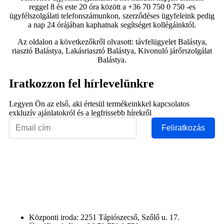
reggel 8 és este 20 óra között a +36 70 750 0 750 -es
ügyfélszolgálati telefonszámunkon, szerződéses ügyfeleink pedig
a nap 24 órájában kaphatnak segítséget kollégáinktól.
Az oldalon a következőkről olvasott: távfelügyelet Balástya,
riasztó Balástya, Lakásriasztó Balástya, Kivonuló járőrszolgálat
Balástya.
Iratkozzon fel hírlevelünkre
Legyen Ön az első, aki értesül termékeinkkel kapcsolatos
exkluzív ajánlatokról és a legfrissebb hírekről
Feliratkozás
Központi iroda: 2251 Tápiószecső, Szőlő u. 17.