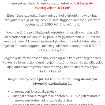
melyet az alábbi linken keresztül érhet el.
Lakásriasztó
távfelügyelettel 0 Ft-ért!
Értesítéses szolgáltatásunk mindenhol elérhető, melynek havi
szolgáltatási díja az átjelzés típusától függően lakossági előfizető
esetén nettó 3.990 Ft/hó-tol elérhető.
Kivonuló járőrszolgáltatásunk keretében a vállalt kivonulási idő
szerződésben maximum 15 perc, ami gyakorlatban 2 – 8 percet
vesz igénybe. A kivonuló járőrszolgáltatásunk szolgáltatási díja az
átjelzés típusától függően lakossági előfizető esetén nettó 5.500 Ft-
tól 6.200 Ft-ig / hó.
Vagyonvédelmi tanácsadásunk Acsalag-n is kötelezettség mentes.
Pontos és teljes biztonságot nyújtó riasztó rendszer és távfelügyelet
ajánlatot csak helyszíni felmérés vagy kapott alaprajz alapján
tudunk készíteni.
Milyen előnyökhöz jut, ha tőlünk rendeli meg Acsalag-n
kivonuló szolgáltatását:
díjmentesen felcsatlakoztatjuk
Hűségszerződés megkötése esetén a GPRS átjelzőt modult
díjmentesen biztosítjuk a szolgáltatáshoz
Ingyen átvizsgáljuk a csatlakozáskor riasztó rendszerét