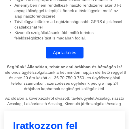
Amennyiben nem rendelkezik riasztó rendszerrel akár 0 Ft
anyagköltséggel telepítjük önnek a távfelügyelet mellé az
alap riasztórendszerét
Távfelügyeletünkre a Legbiztonságosabb GPRS átjelzéssel
csatlakozhat fel
Kivonuló szolgáltatásunk több millió forintos
felelősségbiztosítást is magában foglal.
Segítünk! Állandóan, tehát az esti órákban és hétvégén is!
Telefonos ügyfélszolgálatunk a hét minden napján elérhető reggel 8
és este 20 óra között a +36 70 750 0 750 -es ügyfélszolgálati
telefonszámunkon, szerződéses ügyfeleink pedig a nap 24
órájában kaphatnak segítséget kollégáinktól.
Az oldalon a következőkről olvasott: távfelügyelet Acsalag, riasztó
Acsalag, Lakásriasztó Acsalag, Kivonuló járőrszolgálat Acsalag.
Iratkozzon fel