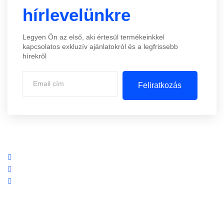
hírlevelünkre
Legyen Ön az első, aki értesül termékeinkkel
kapcsolatos exkluzív ajánlatokról és a legfrissebb
hírekről
Feliratkozás
Központi iroda: 2251 Tápiószecső, Szőlő u. 17.
Ügyfélszolgálat: +36 70 750 0 750
Riasztás lemondás: +36 20 4 220 220