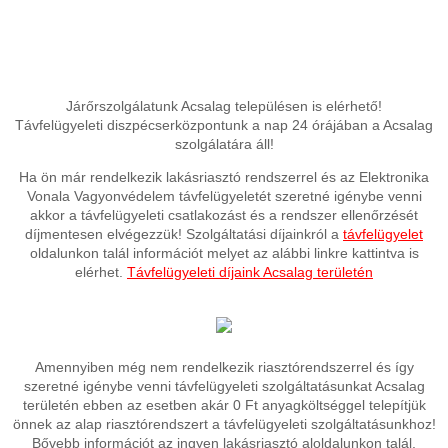
Járőrszolgálatunk Acsalag településen is elérhető!
Távfelügyeleti diszpécserközpontunk a nap 24 órájában a Acsalag
szolgálatára áll!
Ha ön már rendelkezik lakásriasztó rendszerrel és az Elektronika
Vonala Vagyonvédelem távfelügyeletét szeretné igénybe venni
akkor a távfelügyeleti csatlakozást és a rendszer ellenőrzését
díjmentesen elvégezzük! Szolgáltatási díjainkról a
távfelügyelet
oldalunkon talál információt melyet az alábbi linkre kattintva is
elérhet.
Távfelügyeleti díjaink Acsalag területén
Amennyiben még nem rendelkezik riasztórendszerrel és így
szeretné igénybe venni távfelügyeleti szolgáltatásunkat Acsalag
területén ebben az esetben akár 0 Ft anyagköltséggel telepítjük
önnek az alap riasztórendszert a távfelügyeleti szolgáltatásunkhoz!
Bővebb információt az ingyen lakásriasztó aloldalunkon talál,