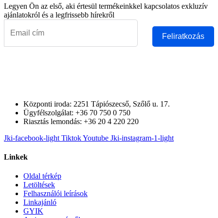
Legyen Ön az első, aki értesül termékeinkkel kapcsolatos exkluzív
ajánlatokról és a legfrissebb hírekről
Feliratkozás
Központi iroda: 2251 Tápiószecső, Szőlő u. 17.
Ügyfélszolgálat: +36 70 750 0 750
Riasztás lemondás: +36 20 4 220 220
Jki-facebook-light
Tiktok
Youtube
Jki-instagram-1-light
Linkek
Oldal térkép
Letöltések
Felhasználói leírások
Linkajánló
GYIK