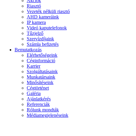
Akciók
Riasztó
Vezeték nélküli riasztó
AHD kameráink
IP kamera
Videó kaputelefonok
Tűzjelző
Szervízdíjaink
Számla befizetés
Bemutatkozás
Elérhetőségeink
Céginformáció
Karrier
Szolgáltatásaink
Munkatársaink
Minősítéseink
Cégtörténet
Galéria
Ajánlatkérés
Referenciák
Rólunk mondták
Médiamegjelenéseink