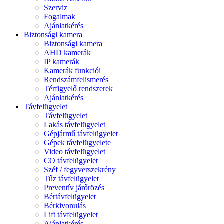
Szerviz
Fogalmak
Ajánlatkérés
Biztonsági kamera
Biztonsági kamera
AHD kamerák
IP kamerák
Kamerák funkciói
Rendszámfelismerés
Térfigyelő rendszerek
Ajánlatkérés
Távfelügyelet
Távfelügyelet
Lakás távfelügyelet
Gépjármű távfelügyelet
Gépek távfelügyelete
Video távfelügyelet
CO távfelügyelet
Széf / fegyverszekrény
Tűz távfelügyelet
Preventív járőrözés
Bértávfelügyelet
Bérkivonulás
Lift távfelügyelet
Ajánlatkérés