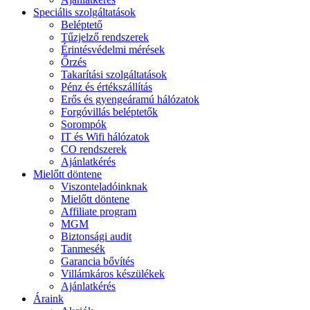
Speciális szolgáltatások
Beléptető
Tűzjelző rendszerek
Érintésvédelmi mérések
Őrzés
Takarítási szolgáltatások
Pénz és értékszállítás
Erős és gyengeáramú hálózatok
Forgóvillás beléptetők
Sorompók
IT és Wifi hálózatok
CO rendszerek
Ajánlatkérés
Mielőtt döntene
Viszonteladóinknak
Mielőtt döntene
Affiliate program
MGM
Biztonsági audit
Tanmesék
Garancia bővítés
Villámkáros készülékek
Ajánlatkérés
Áraink