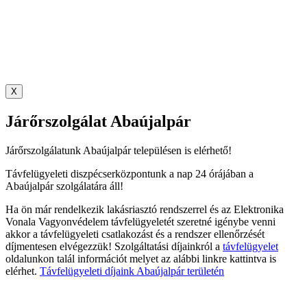
X
Járőrszolgálat Abaújalpár
Járőrszolgálatunk Abaújalpár településen is elérhető!
Távfelügyeleti diszpécserközpontunk a nap 24 órájában a
Abaújalpár szolgálatára áll!
Ha ön már rendelkezik lakásriasztó rendszerrel és az Elektronika
Vonala Vagyonvédelem távfelügyeletét szeretné igénybe venni
akkor a távfelügyeleti csatlakozást és a rendszer ellenőrzését
díjmentesen elvégezzük! Szolgáltatási díjainkról a
távfelügyelet
oldalunkon talál információt melyet az alábbi linkre kattintva is
elérhet.
Távfelügyeleti díjaink Abaújalpár területén