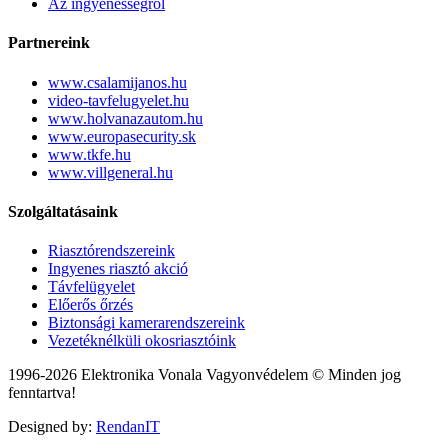
Az ingyenességről
Partnereink
www.csalamijanos.hu
video-tavfelugyelet.hu
www.holvanazautom.hu
www.europasecurity.sk
www.tkfe.hu
www.villgeneral.hu
Szolgáltatásaink
Riasztórendszereink
Ingyenes riasztó akció
Távfelügyelet
Előerős őrzés
Biztonsági kamerarendszereink
Vezetéknélküli okosriasztóink
1996-2026 Elektronika Vonala Vagyonvédelem © Minden jog
fenntartva!
Designed by:
RendanIT