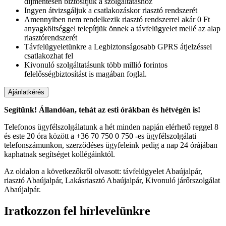
díjmentesen biztosítjuk a szolgáltatáshoz
Ingyen átvizsgáljuk a csatlakozáskor riasztó rendszerét
Amennyiben nem rendelkezik riasztó rendszerrel akár 0 Ft
anyagköltséggel telepítjük önnek a távfelügyelet mellé az alap
riasztórendszerét
Távfelügyeletünkre a Legbiztonságosabb GPRS átjelzéssel
csatlakozhat fel
Kivonuló szolgáltatásunk több millió forintos
felelősségbiztosítást is magában foglal.
Segítünk! Állandóan, tehát az esti órákban és hétvégén is!
Telefonos ügyfélszolgálatunk a hét minden napján elérhető reggel 8
és este 20 óra között a +36 70 750 0 750 -es ügyfélszolgálati
telefonszámunkon, szerződéses ügyfeleink pedig a nap 24 órájában
kaphatnak segítséget kollégáinktól.
Az oldalon a következőkről olvasott: távfelügyelet Abaújalpár,
riasztó Abaújalpár, Lakásriasztó Abaújalpár, Kivonuló járőrszolgálat
Abaújalpár.
Iratkozzon fel hírlevelünkre