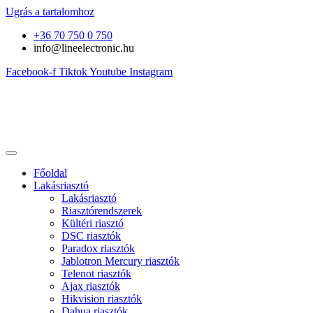
Ugrás a tartalomhoz
+36 70 750 0 750
info@lineelectronic.hu
Facebook-f
Tiktok
Youtube
Instagram
Főoldal
Lakásriasztó
Lakásriasztó
Riasztórendszerek
Kültéri riasztó
DSC riasztók
Paradox riasztók
Jablotron Mercury riasztók
Telenot riasztók
Ajax riasztók
Hikvision riasztók
Dahua riasztók