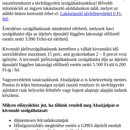
riasztórendszert a távfelügyeleti szolgáltatásunkhoz! Bővebb
információt az ingyen lakásriasztó aloldalunkon talál, melyet az
alábbi linken keresztül érhet el.
Lakásriasztó távfelügyelettel 0 Ft-
ért!
Értesítéses szolgáltatásunk mindenhol elérhető, melynek havi
szolgáltatási díja az átjelzés típusától függően lakossági előfizető
esetén nettó 3.990 Ft/hó-tol elérhető.
Kivonuló járőrszolgáltatásunk keretében a vállalt kivonulási idő
szerződésben maximum 15 perc, ami gyakorlatban 2 – 8 percet vesz
igénybe. A kivonuló járőrszolgáltatásunk szolgáltatási díja az átjelzés
típusától függően lakossági előfizető esetén nettó 5.500 Ft-tól 6.200
Ft-ig / hó.
Vagyonvédelmi tanácsadásunk Abaújalpár-n is kötelezettség mentes.
Pontos és teljes biztonságot nyújtó riasztó rendszer és távfelügyelet
ajánlatot csak helyszíni felmérés vagy kapott alaprajz alapján tudunk
készíteni.
Milyen előnyökhöz jut, ha tőlünk rendeli meg Abaújalpár-n
kivonuló szolgáltatását:
díjmentesen felcsatlakoztatjuk
Hűségszerződés megkötése esetén a GPRS átjelzőt modult