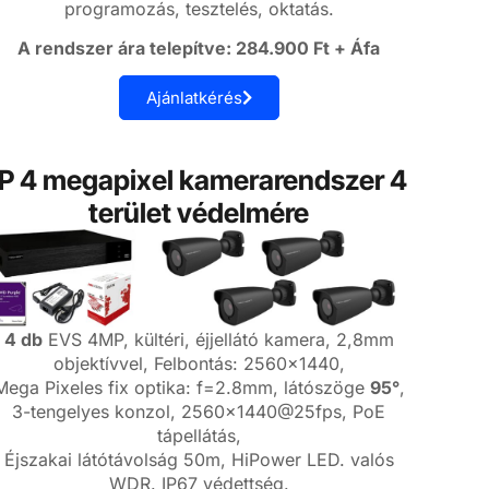
programozás, tesztelés, oktatás.
A rendszer ára telepítve: 284.900 Ft + Áfa
Ajánlatkérés
IP 4 megapixel kamerarendszer 4
terület védelmére
4 db
EVS 4MP, kültéri, éjjellátó kamera, 2,8mm
objektívvel, Felbontás: 2560×1440,
Mega Pixeles fix optika: f=2.8mm, látószöge
95°
,
3-tengelyes konzol, 2560×1440@25fps, PoE
tápellátás,
Éjszakai látótávolság 50m, HiPower LED. valós
WDR. IP67 védettség.