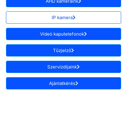
AHD kameráink
IP kamera
Videó kaputelefonok
Tűzjelző
Szervízdíjaink
Ajánlatkérés