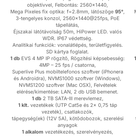
objektívvel, Felbontás: 2560×1440,
Mega Pixeles fix optika: f=2.8mm, látószöge
95°
,
3-tengelyes konzol, 2560×1440@25fps, PoE
tápellátás,
Éjszakai látótávolság 50m, HiPower LED. valós
WDR. IP67 védettség.
Analitikai funkciók: vonalátlépés, területfigyelés.
SD kártya foglalat.
1 db
EVS 4 MP IP rögzítő, Rögzítési képsebesség:
4MP – 25 fps / csatorna,
Superlive Plus mobiltelefonos szoftver (iPhonera
és Androidra), NVMS1000 szoftver (Windows),
NVMS1200 szoftver (Mac OSX), Felvételek
elérése/kimentése: LAN, 2 db USB bemenet.
1 db
2 TB SATA-III merevlemez,
1 klt.
vezetékek (UTP Cat5e és 2x 0,75 táp
vezeték), csatlakozók,
tápegység(ek) (12V 5A), kötődobozok, szerelési
anyagok
1 alkalom
vezetékezés, szerelvényezés,