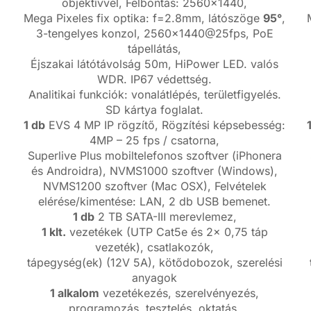
objektívvel, Felbontás: 2560×1440,
Mega Pixeles fix optika: f=2.8mm, látószöge
95°
,
3-tengelyes konzol, 2560×1440@25fps, PoE
tápellátás,
Éjszakai látótávolság 50m, HiPower LED. valós
WDR. IP67 védettség.
Analitikai funkciók: vonalátlépés, területfigyelés.
SD kártya foglalat.
1 db
EVS 4 MP IP rögzítő, Rögzítési képsebesség:
4MP – 25 fps / csatorna,
Superlive Plus mobiltelefonos szoftver (iPhonera
és Androidra), NVMS1000 szoftver (Windows),
NVMS1200 szoftver (Mac OSX), Felvételek
elérése/kimentése: LAN, 2 db USB bemenet.
1 db
2 TB SATA-III merevlemez,
1 klt.
vezetékek (UTP Cat5e és 2x 0,75 táp
vezeték), csatlakozók,
tápegység(ek) (12V 5A), kötődobozok, szerelési
anyagok
1 alkalom
vezetékezés, szerelvényezés,
programozás, tesztelés, oktatás.