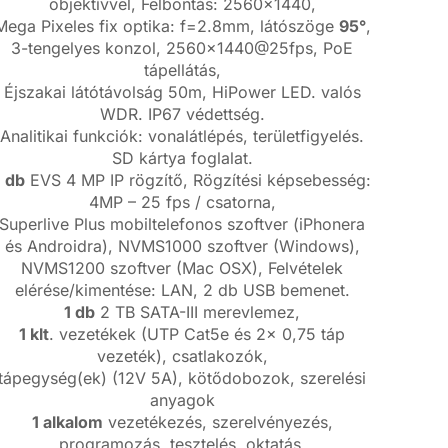
objektívvel, Felbontás: 2560×1440,
Mega Pixeles fix optika: f=2.8mm, látószöge
95°
,
3-tengelyes konzol, 2560×1440@25fps, PoE
tápellátás,
Éjszakai látótávolság 50m, HiPower LED. valós
WDR. IP67 védettség.
Analitikai funkciók: vonalátlépés, területfigyelés.
SD kártya foglalat.
1 db
EVS 4 MP IP rögzítő, Rögzítési képsebesség:
4MP – 25 fps / csatorna,
Superlive Plus mobiltelefonos szoftver (iPhonera
és Androidra), NVMS1000 szoftver (Windows),
NVMS1200 szoftver (Mac OSX), Felvételek
elérése/kimentése: LAN, 2 db USB bemenet.
1 db
2 TB SATA-III merevlemez,
1 klt
. vezetékek (UTP Cat5e és 2x 0,75 táp
vezeték), csatlakozók,
tápegység(ek) (12V 5A), kötődobozok, szerelési
anyagok
1 alkalom
vezetékezés, szerelvényezés,
programozás, tesztelés, oktatás.