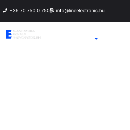
+36 70 750 0 750
info@lineelectronic.hu
Főoldal
Lakásriasztó
Biztonsági
4 Megapixeles K