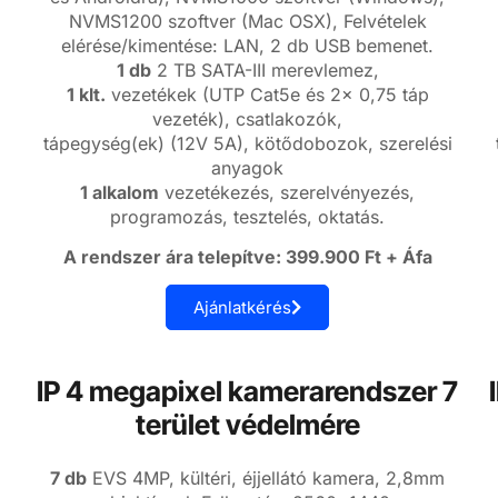
NVMS1200 szoftver (Mac OSX), Felvételek
elérése/kimentése: LAN, 2 db USB bemenet.
1 db
2 TB SATA-III merevlemez,
1 klt.
vezetékek (UTP Cat5e és 2x 0,75 táp
vezeték), csatlakozók,
tápegység(ek) (12V 5A), kötődobozok, szerelési
anyagok
1 alkalom
vezetékezés, szerelvényezés,
programozás, tesztelés, oktatás.
A rendszer ára telepítve: 399.900 Ft + Áfa
Ajánlatkérés
IP 4 megapixel kamerarendszer 7
terület védelmére
7 db
EVS 4MP, kültéri, éjjellátó kamera, 2,8mm