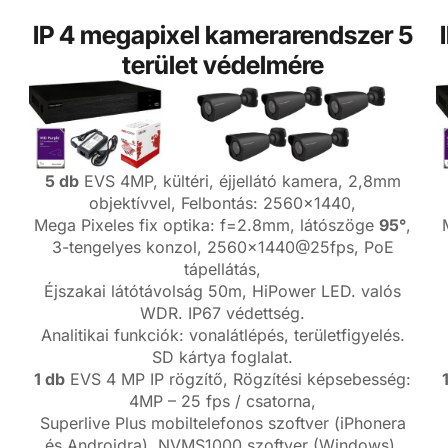
IP 4 megapixel kamerarendszer 5
terület védelmére
5 db
EVS 4MP, kültéri, éjjellátó kamera, 2,8mm
objektívvel, Felbontás: 2560×1440,
Mega Pixeles fix optika: f=2.8mm, látószöge
95°
,
3-tengelyes konzol, 2560×1440@25fps, PoE
tápellátás,
Éjszakai látótávolság 50m, HiPower LED. valós
WDR. IP67 védettség.
Analitikai funkciók: vonalátlépés, területfigyelés.
SD kártya foglalat.
1 db
EVS 4 MP IP rögzítő, Rögzítési képsebesség:
4MP – 25 fps / csatorna,
Superlive Plus mobiltelefonos szoftver (iPhonera
és Androidra), NVMS1000 szoftver (Windows),