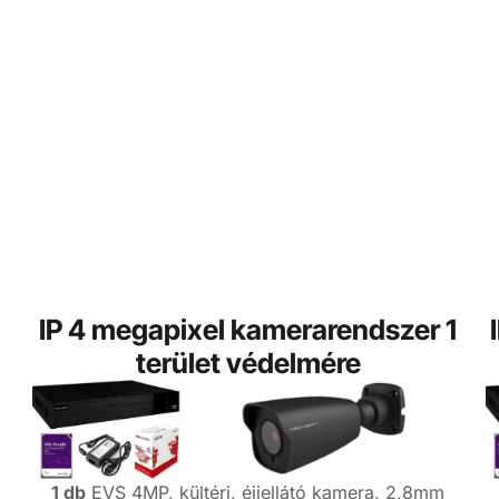
IP 4 megapixel kamerarendszer 1
terület védelmére
1 db
EVS 4MP, kültéri, éjjellátó kamera, 2,8mm