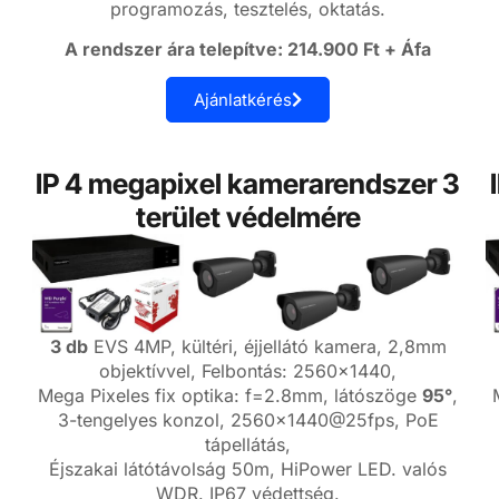
programozás, tesztelés, oktatás.
A rendszer ára telepítve: 214.900 Ft + Áfa
Ajánlatkérés
IP 4 megapixel kamerarendszer 3
terület védelmére
3 db
EVS 4MP, kültéri, éjjellátó kamera, 2,8mm
objektívvel, Felbontás: 2560×1440,
Mega Pixeles fix optika: f=2.8mm, látószöge
95°
,
3-tengelyes konzol, 2560×1440@25fps, PoE
tápellátás,
Éjszakai látótávolság 50m, HiPower LED. valós
WDR. IP67 védettség.