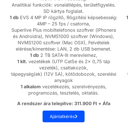
Analitikai funkciók: vonalátlépés, területfigyelés.
SD kártya foglalat.
1 db
EVS 4 MP IP rögzítő, Rögzítési képsebesség:
4MP – 25 fps / csatorna,
Superlive Plus mobiltelefonos szoftver (iPhonera
és Androidra), NVMS1000 szoftver (Windows),
NVMS1200 szoftver (Mac OSX), Felvételek
elérése/kimentése: LAN, 2 db USB bemenet.
1 db
2 TB SATA-III merevlemez,
1 klt.
vezetékek (UTP Cat5e és 2x 0,75 táp
vezeték), csatlakozók,
tápegység(ek) (12V 5A), kötődobozok, szerelési
anyagok
1 alkalom
vezetékezés, szerelvényezés,
programozás, tesztelés, oktatás.
A rendszer ára telepítve: 311.900 Ft + Áfa
Ajánlatkérés