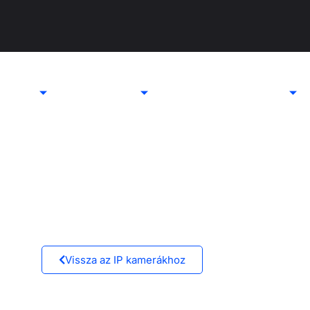
 kamera
Távfelügyelet
Speciális szolgáltatások
ültéri kompakt, ant
szettek
Vissza az IP kamerákhoz