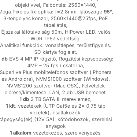
objektívvel, Felbontás: 2560×1440,
Mega Pixeles fix optika: f=2.8mm, látószöge
95°
,
3-tengelyes konzol, 2560×1440@25fps, PoE
tápellátás,
Éjszakai látótávolság 50m, HiPower LED. valós
WDR. IP67 védettség.
Analitikai funkciók: vonalátlépés, területfigyelés.
SD kártya foglalat.
1 db
EVS 4 MP IP rögzítő, Rögzítési képsebesség:
4MP – 25 fps / csatorna,
Superlive Plus mobiltelefonos szoftver (iPhonera
és Androidra), NVMS1000 szoftver (Windows),
NVMS1200 szoftver (Mac OSX), Felvételek
elérése/kimentése: LAN, 2 db USB bemenet.
1 db
2 TB SATA-III merevlemez,
1 klt.
vezetékek (UTP Cat5e és 2x 0,75 táp
vezeték), csatlakozók,
tápegység(ek) (12V 5A), kötődobozok, szerelési
anyagok
1 alkalom
vezetékezés, szerelvényezés,