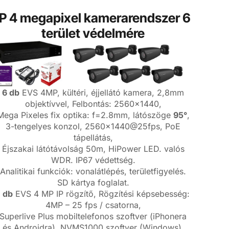
IP 4 megapixel kamerarendszer 6
terület védelmére
6 db
EVS 4MP, kültéri, éjjellátó kamera, 2,8mm
objektívvel, Felbontás: 2560×1440,
Mega Pixeles fix optika: f=2.8mm, látószöge
95°
,
3-tengelyes konzol, 2560×1440@25fps, PoE
tápellátás,
Éjszakai látótávolság 50m, HiPower LED. valós
WDR. IP67 védettség.
Analitikai funkciók: vonalátlépés, területfigyelés.
SD kártya foglalat.
1 db
EVS 4 MP IP rögzítő, Rögzítési képsebesség:
4MP – 25 fps / csatorna,
Superlive Plus mobiltelefonos szoftver (iPhonera
és Androidra), NVMS1000 szoftver (Windows),