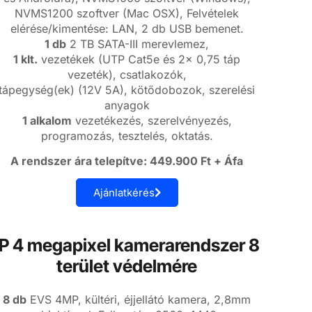
NVMS1200 szoftver (Mac OSX), Felvételek
elérése/kimentése: LAN, 2 db USB bemenet.
1 db
2 TB SATA-III merevlemez,
1 klt.
vezetékek (UTP Cat5e és 2x 0,75 táp
vezeték), csatlakozók,
tápegység(ek) (12V 5A), kötődobozok, szerelési
anyagok
1 alkalom
vezetékezés, szerelvényezés,
programozás, tesztelés, oktatás.
A rendszer ára telepítve: 449.900 Ft + Áfa
Ajánlatkérés
IP 4 megapixel kamerarendszer 8
terület védelmére
8 db
EVS 4MP, kültéri, éjjellátó kamera, 2,8mm