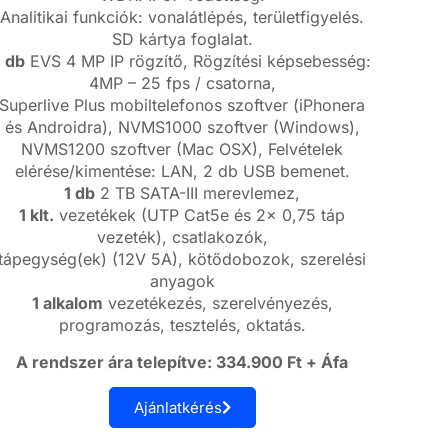
Analitikai funkciók: vonalátlépés, területfigyelés.
SD kártya foglalat.
1 db
EVS 4 MP IP rögzítő, Rögzítési képsebesség:
4MP – 25 fps / csatorna,
Superlive Plus mobiltelefonos szoftver (iPhonera
és Androidra), NVMS1000 szoftver (Windows),
NVMS1200 szoftver (Mac OSX), Felvételek
elérése/kimentése: LAN, 2 db USB bemenet.
1 db
2 TB SATA-III merevlemez,
1 klt.
vezetékek (UTP Cat5e és 2x 0,75 táp
vezeték), csatlakozók,
tápegység(ek) (12V 5A), kötődobozok, szerelési
anyagok
1 alkalom
vezetékezés, szerelvényezés,
programozás, tesztelés, oktatás.
A rendszer ára telepítve: 334.900 Ft + Áfa
Ajánlatkérés