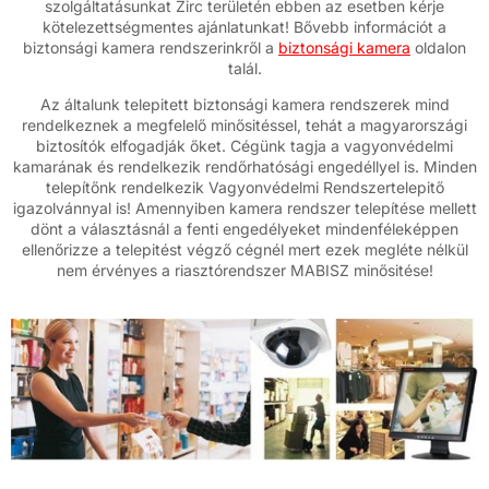
szolgáltatásunkat Zirc területén ebben az esetben kérje
kötelezettségmentes ajánlatunkat! Bővebb információt a
biztonsági kamera rendszerinkről a
biztonsági kamera
oldalon
talál.
Az általunk telepitett biztonsági kamera rendszerek mind
rendelkeznek a megfelelő minősitéssel, tehát a magyarországi
biztosítók elfogadják őket. Cégünk tagja a vagyonvédelmi
kamarának és rendelkezik rendőrhatósági engedéllyel is. Minden
telepítőnk rendelkezik Vagyonvédelmi Rendszertelepitő
igazolvánnyal is! Amennyiben kamera rendszer telepítése mellett
dönt a választásnál a fenti engedélyeket mindenféleképpen
ellenőrizze a telepitést végző cégnél mert ezek megléte nélkül
nem érvényes a riasztórendszer MABISZ minősitése!