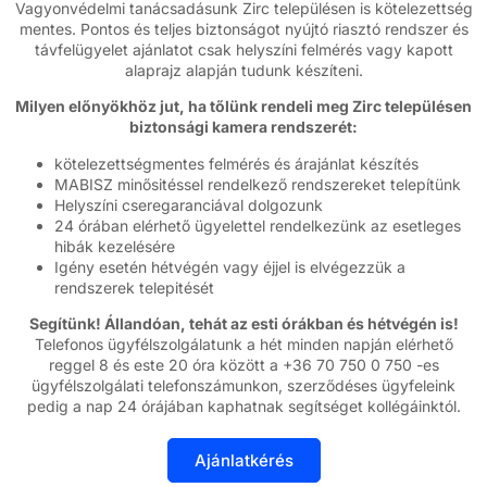
Vagyonvédelmi tanácsadásunk Zirc településen is kötelezettség
mentes. Pontos és teljes biztonságot nyújtó riasztó rendszer és
távfelügyelet ajánlatot csak helyszíni felmérés vagy kapott
alaprajz alapján tudunk készíteni.
Milyen előnyökhöz jut, ha tőlünk rendeli meg Zirc településen
biztonsági kamera rendszerét:
kötelezettségmentes felmérés és árajánlat készítés
MABISZ minősitéssel rendelkező rendszereket telepítünk
Helyszíni cseregaranciával dolgozunk
24 órában elérhető ügyelettel rendelkezünk az esetleges
hibák kezelésére
Igény esetén hétvégén vagy éjjel is elvégezzük a
rendszerek telepitését
Segítünk! Állandóan, tehát az esti órákban és hétvégén is!
Telefonos ügyfélszolgálatunk a hét minden napján elérhető
reggel 8 és este 20 óra között a +36 70 750 0 750 -es
ügyfélszolgálati telefonszámunkon, szerződéses ügyfeleink
pedig a nap 24 órájában kaphatnak segítséget kollégáinktól.