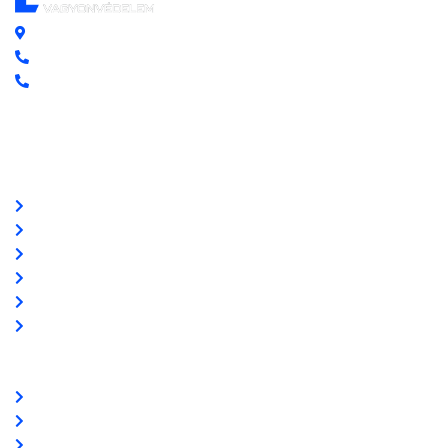
Központi iroda: 2251 Tápiószecső, Szőlő u. 17.
Ügyfélszolgálat: +36 70 750 0 750
Riasztás lemondás: +36 20 4 220 220
Linkek
Oldal térkép
Letöltések
Felhasználói leírások
Linkajánló
GYIK
Az ingyenességről
Partnereink
www.csalamijanos.hu
video-tavfelugyelet.hu
www.holvanazautom.hu