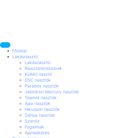
Főoldal
Lakásriasztó
Lakásriasztó
Riasztórendszerek
Kültéri riasztó
DSC riasztók
Paradox riasztók
Jablotron Mercury riasztók
Telenot riasztók
Ajax riasztók
Hikvision riasztók
Dahua riasztók
Szerviz
Fogalmak
Ajánlatkérés