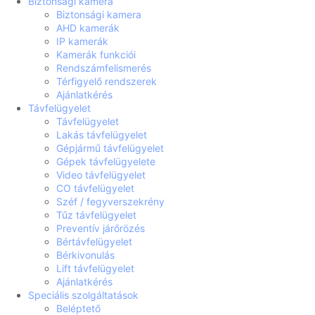
Biztonsági kamera
Biztonsági kamera
AHD kamerák
IP kamerák
Kamerák funkciói
Rendszámfelismerés
Térfigyelő rendszerek
Ajánlatkérés
Távfelügyelet
Távfelügyelet
Lakás távfelügyelet
Gépjármű távfelügyelet
Gépek távfelügyelete
Video távfelügyelet
CO távfelügyelet
Széf / fegyverszekrény
Tűz távfelügyelet
Preventív járőrözés
Bértávfelügyelet
Bérkivonulás
Lift távfelügyelet
Ajánlatkérés
Speciális szolgáltatások
Beléptető