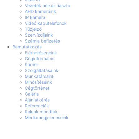
Vezeték nélküli riasztó
AHD kameráink
IP kamera
Videó kaputelefonok
Tűzjelző
Szervízdíjaink
Számla befizetés
Bemutatkozás
Elérhetőségeink
Céginformáció
Karrier
Szolgáltatásaink
Munkatársaink
Minősítéseink
Cégtörténet
Galéria
Ajánlatkérés
Referenciák
Rólunk mondták
Médiamegjelenéseink