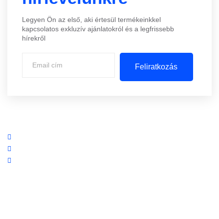
Legyen Ön az első, aki értesül termékeinkkel
kapcsolatos exkluzív ajánlatokról és a legfrissebb
hírekről
Feliratkozás
Központi iroda: 2251 Tápiószecső, Szőlő u. 17.
Ügyfélszolgálat: +36 70 750 0 750
Riasztás lemondás: +36 20 4 220 220
Linkek