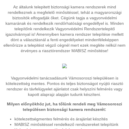
Az általunk telepitett biztonsági kamera rendszerek mind
rendelkeznek a megfelelő minősitéssel, tehát a magyarországi
biztosítók elfogadják őket. Cégünk tagja a vagyonvédelmi
kamarának és rendelkezik rendőrhatósági engedéllyel is. Minden
telepítőnk rendelkezik Vagyonvédelmi Rendszertelepitő
igazolvánnyal is! Amennyiben kamera rendszer telepítése mellett
dönt a választásnál a fenti engedélyeket mindenféleképpen
ellenőrizze a telepitést végző cégnél mert ezek megléte nélkül nem
érvényes a riasztórendszer MABISZ minősitése!
Vagyonvédelmi tanácsadásunk Vámosoroszi településen is
kötelezettség mentes. Pontos és teljes biztonságot nyújtó riasztó
rendszer és távfelügyelet ajánlatot csak helyszíni felmérés vagy
kapott alaprajz alapján tudunk készíteni.
Milyen előnyökhöz jut, ha tőlünk rendeli meg Vámosoroszi
településen biztonsági kamera rendszerét:
kötelezettségmentes felmérés és árajánlat készítés
MABISZ minősitéssel rendelkező rendszereket telepítünk