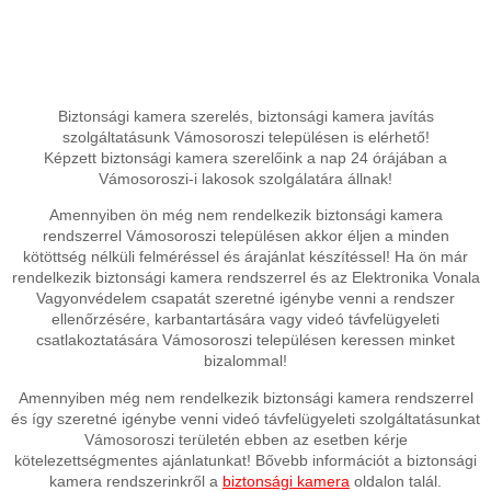
Biztonsági kamera szerelés, biztonsági kamera javítás
szolgáltatásunk Vámosoroszi településen is elérhető!
Képzett biztonsági kamera szerelőink a nap 24 órájában a
Vámosoroszi-i lakosok szolgálatára állnak!
Amennyiben ön még nem rendelkezik biztonsági kamera
rendszerrel Vámosoroszi településen akkor éljen a minden
kötöttség nélküli felméréssel és árajánlat készítéssel! Ha ön már
rendelkezik biztonsági kamera rendszerrel és az Elektronika Vonala
Vagyonvédelem csapatát szeretné igénybe venni a rendszer
ellenőrzésére, karbantartására vagy videó távfelügyeleti
csatlakoztatására Vámosoroszi településen keressen minket
bizalommal!
Amennyiben még nem rendelkezik biztonsági kamera rendszerrel
és így szeretné igénybe venni videó távfelügyeleti szolgáltatásunkat
Vámosoroszi területén ebben az esetben kérje
kötelezettségmentes ajánlatunkat! Bővebb információt a biztonsági
kamera rendszerinkről a
biztonsági kamera
oldalon talál.