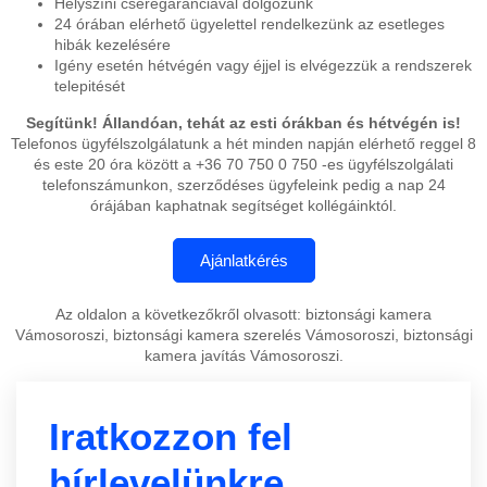
Helyszíni cseregaranciával dolgozunk
24 órában elérhető ügyelettel rendelkezünk az esetleges
hibák kezelésére
Igény esetén hétvégén vagy éjjel is elvégezzük a rendszerek
telepitését
Segítünk! Állandóan, tehát az esti órákban és hétvégén is!
Telefonos ügyfélszolgálatunk a hét minden napján elérhető reggel 8
és este 20 óra között a +36 70 750 0 750 -es ügyfélszolgálati
telefonszámunkon, szerződéses ügyfeleink pedig a nap 24
órájában kaphatnak segítséget kollégáinktól.
Az oldalon a következőkről olvasott: biztonsági kamera
Vámosoroszi, biztonsági kamera szerelés Vámosoroszi, biztonsági
kamera javítás Vámosoroszi.
Iratkozzon fel
hírlevelünkre