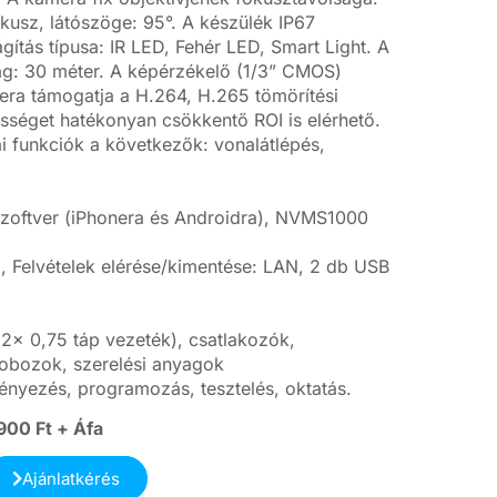
ókusz, látószöge: 95°. A készülék IP67
gítás típusa: IR LED, Fehér LED, Smart Light. A
ság: 30 méter. A képérzékelő (1/3” CMOS)
era támogatja a H.264, H.265 tömörítési
ességet hatékonyan csökkentő ROI is elérhető.
kai funkciók a következők: vonalátlépés,
 szoftver (iPhonera és Androidra), NVMS1000
 Felvételek elérése/kimentése: LAN, 2 db USB
2x 0,75 táp vezeték), csatlakozók,
obozok, szerelési anyagok
ényezés, programozás, tesztelés, oktatás.
900 Ft + Áfa
Ajánlatkérés