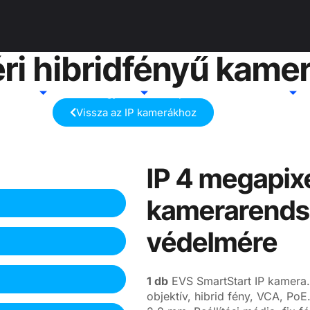
ri hibridfényű kamer
 kamera
Távfelügyelet
Speciális szolgáltatások
Vissza az IP kamerákhoz
IP 4 megapixe
kamerarendsz
védelmére
1 db
EVS SmartStart IP kamera.
objektív, hibrid fény, VCA, PoE