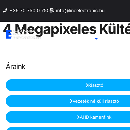
+36 70 750 0 750
info@lineelectronic.hu
4 Megapixeles Külté
Főoldal
Lakásriasztó
Biztonsági
Áraink
Riasztó
Vezeték nélküli riasztó
AHD kameráink