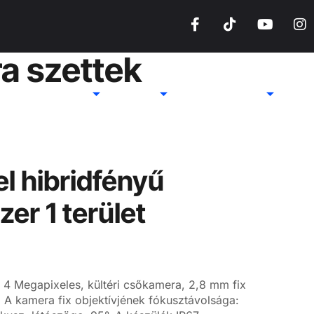
a szettek
Mielőtt döntene
Áraink
Bemutatkozás
l hibridfényű
er 1 terület
 4 Megapixeles, kültéri csőkamera, 2,8 mm fix
. A kamera fix objektívjének fókusztávolsága: