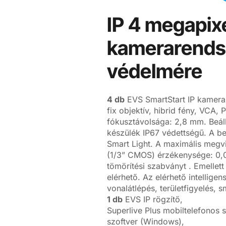
IP 4 megapixe
kamerarendsz
védelmére
4 db
EVS SmartStart IP kamera
fix objektív, hibrid fény, VCA,
fókusztávolsága: 2,8 mm. Beállí
készülék IP67 védettségű. A beé
Smart Light. A maximális megvi
(1/3” CMOS) érzékenysége: 0,0
tömörítési szabványt . Emellet
elérhető. Az elérhető intelligen
vonalátlépés, területfigyelés, s
1 db
EVS IP rögzítő,
Superlive Plus mobiltelefonos
szoftver (Windows),