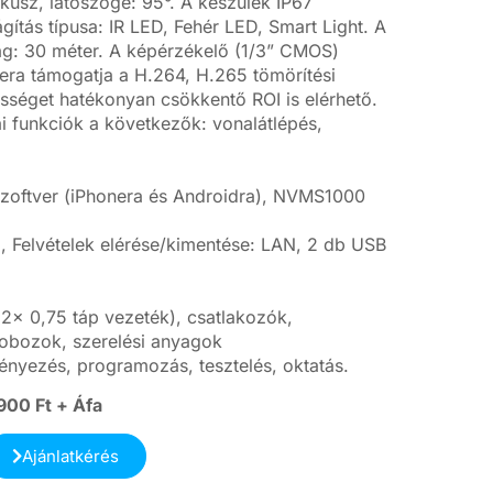
ókusz, látószöge: 95°. A készülék IP67
gítás típusa: IR LED, Fehér LED, Smart Light. A
ság: 30 méter. A képérzékelő (1/3” CMOS)
era támogatja a H.264, H.265 tömörítési
ességet hatékonyan csökkentő ROI is elérhető.
kai funkciók a következők: vonalátlépés,
 szoftver (iPhonera és Androidra), NVMS1000
 Felvételek elérése/kimentése: LAN, 2 db USB
2x 0,75 táp vezeték), csatlakozók,
obozok, szerelési anyagok
ényezés, programozás, tesztelés, oktatás.
900 Ft + Áfa
Ajánlatkérés