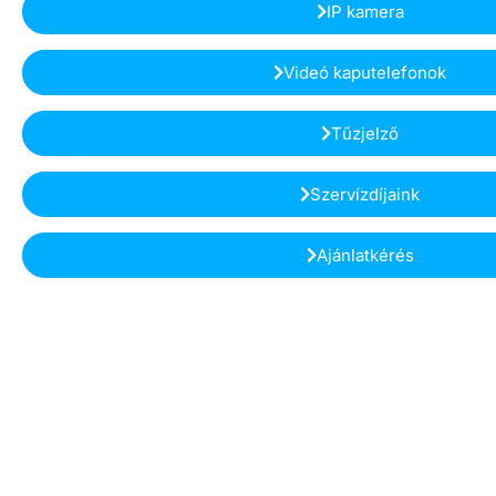
IP kamera
Videó kaputelefonok
Tűzjelző
Szervízdíjaink
Ajánlatkérés