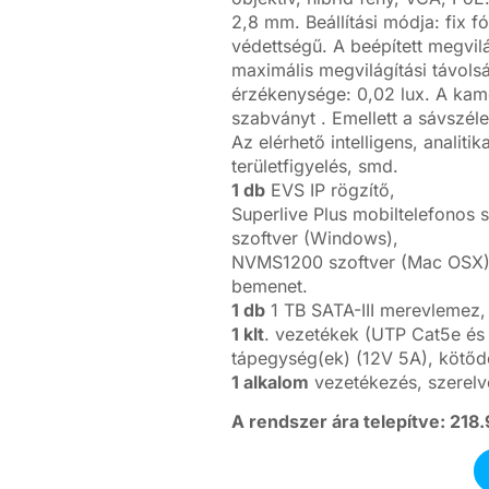
2,8 mm. Beállítási módja: fix f
védettségű. A beépített megvilá
maximális megvilágítási távol
érzékenysége: 0,02 lux. A kam
szabványt . Emellett a sávszél
Az elérhető intelligens, analiti
területfigyelés, smd.
1 db
EVS IP rögzítő,
Superlive Plus mobiltelefonos
szoftver (Windows),
NVMS1200 szoftver (Mac OSX),
bemenet.
1 db
1 TB SATA-III merevlemez,
1 klt
. vezetékek (UTP Cat5e és 
tápegység(ek) (12V 5A), kötőd
1 alkalom
vezetékezés, szerelv
A rendszer ára telepítve: 218.