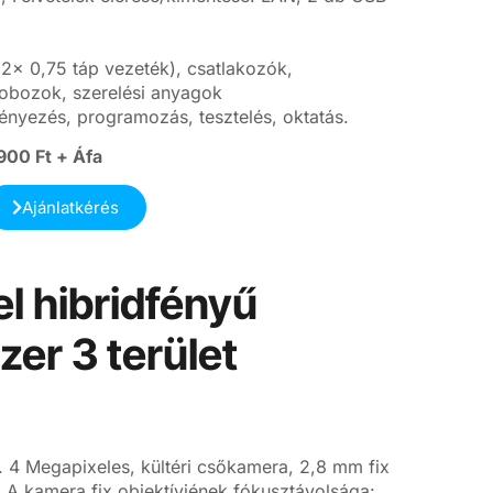
2x 0,75 táp vezeték), csatlakozók,
obozok, szerelési anyagok
ényezés, programozás, tesztelés, oktatás.
900 Ft + Áfa
Ajánlatkérés
l hibridfényű
er 3 terület
 4 Megapixeles, kültéri csőkamera, 2,8 mm fix
. A kamera fix objektívjének fókusztávolsága: