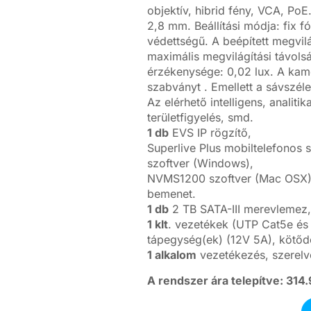
objektív, hibrid fény, VCA, PoE
2,8 mm. Beállítási módja: fix f
védettségű. A beépített megvilá
maximális megvilágítási távol
érzékenysége: 0,02 lux. A kam
szabványt . Emellett a sávszél
Az elérhető intelligens, analiti
területfigyelés, smd.
1 db
EVS IP rögzítő,
Superlive Plus mobiltelefonos
szoftver (Windows),
NVMS1200 szoftver (Mac OSX),
bemenet.
1 db
2 TB SATA-III merevlemez,
1 klt
. vezetékek (UTP Cat5e és 
tápegység(ek) (12V 5A), kötőd
1 alkalom
vezetékezés, szerelv
A rendszer ára telepítve: 314.