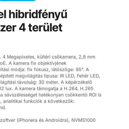
l hibridfényű
er 4 terület
. 4 Megapixeles, kültéri csőkamera, 2,8 mm
 PoE. A kamera fix objektívjének
tási módja: fix fókusz, látószöge: 95°. A
pített megvilágítás típusa: IR LED, Fehér LED,
lágítási távolság: 30 méter. A képérzékelő
2 lux. A kamera támogatja a H.264, H.265
t a sávszélességet hatékonyan csökkentő ROI is
s, analitikai funkciók a következők:
md.
 szoftver (iPhonera és Androidra), NVMS1000