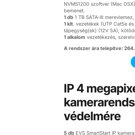
NVMS1200 szoftver (Mac OSX),
bemenet.
1 db
1 TB SATA-III merevlemez,
1 klt
. vezetékek (UTP Cat5e és 
tápegység(ek) (12V 5A), kötőd
1 alkalom
vezetékezés, szerelv
A rendszer ára telepítve: 264
IP 4 megapixe
kamerarendsz
védelmére
5 db
EVS SmartStart IP kamera.