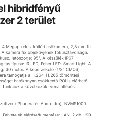
l hibridfényű
er 2 terület
 4 Megapixeles, kültéri csőkamera, 2,8 mm fix
. A kamera fix objektívjének fókusztávolsága:
ókusz, látószöge: 95°. A készülék IP67
gítás típusa: IR LED, Fehér LED, Smart Light. A
ság: 30 méter. A képérzékelő (1/3” CMOS)
era támogatja a H.264, H.265 tömörítési
ességet hatékonyan csökkentő ROI is elérhető.
kai funkciók a következők: vonalátlépés,
 szoftver (iPhonera és Androidra), NVMS1000
 Felvételek elérése/kimentése: LAN, 2 db USB