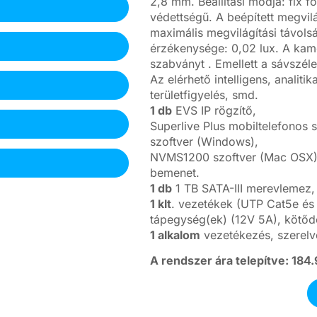
2,8 mm. Beállítási módja: fix f
védettségű. A beépített megvilá
maximális megvilágítási távol
érzékenysége: 0,02 lux. A kam
szabványt . Emellett a sávszél
Az elérhető intelligens, analiti
területfigyelés, smd.
1 db
EVS IP rögzítő,
Superlive Plus mobiltelefonos
szoftver (Windows),
NVMS1200 szoftver (Mac OSX),
bemenet.
1 db
1 TB SATA-III merevlemez,
1 klt
. vezetékek (UTP Cat5e és 
tápegység(ek) (12V 5A), kötőd
1 alkalom
vezetékezés, szerelv
A rendszer ára telepítve: 184.