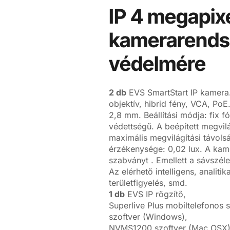
IP 4 megapixe
kamerarendsz
védelmére
2 db
EVS SmartStart IP kamera.
objektív, hibrid fény, VCA, PoE
2,8 mm. Beállítási módja: fix f
védettségű. A beépített megvilá
maximális megvilágítási távol
érzékenysége: 0,02 lux. A kam
szabványt . Emellett a sávszél
Az elérhető intelligens, analiti
területfigyelés, smd.
1 db
EVS IP rögzítő,
Superlive Plus mobiltelefonos
szoftver (Windows),
NVMS1200 szoftver (Mac OSX),