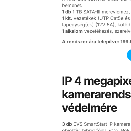
bemenet.
1 db
1 TB SATA-III merevlemez,
1 klt
. vezetékek (UTP Cat5e és 
tápegység(ek) (12V 5A), kötőd
1 alkalom
vezetékezés, szerelv
A rendszer ára telepítve: 199.
IP 4 megapixe
kamerarendsz
védelmére
3 db
EVS SmartStart IP kamera.
objektív, hibrid fény, VCA, PoE